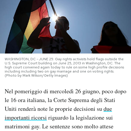
PODCAST
NEWSLETTER
I MIEI PREFERITI
WASHINGTON, DC - JUNE 25: Gay rights activists hold flags outside the
U.S. Supreme Court building on June 25, 2013 in Washington, DC. The
high court convened again today to rule on some high profile decisions
SHOP
including including two on gay marriage and one on voting rights.
(Photo by Mark Wilson/Getty Images)
CALENDARIO
Nel pomeriggio di mercoledì 26 giugno, poco dopo
le 16 ora italiana, la Corte Suprema degli Stati
Uniti renderà note le proprie decisioni su
due
AREA PERSONALE
importanti ricorsi
riguardo la legislazione sui
Area Personale
matrimoni gay. Le sentenze sono molto attese
Newsletter