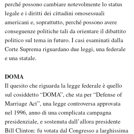
perché possono cambiare notevolmente lo status
Notifiche mobile
legale e i diritti dei cittadini omosessuali
Regala il Post
Hai bisogno di aiuto?
americani e, soprattutto, perché possono avere
Esci
conseguenze politiche tali da orientare il dibattito
politico sul tema in futuro. I casi esaminati dalla
Corte Suprema riguardano due leggi, una federale
e una statale.
DOMA
Il quesito che riguarda la legge federale è quello
sul cosiddetto “DOMA”, che sta per “Defense of
Marriage Act”, una legge controversa approvata
nel 1996, anno di una complicata campagna
presidenziale, e sostenuta dall’allora presidente
Bill Clinton: fu votata dal Congresso a larghissima