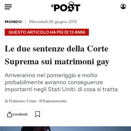
Auto
MONDO
Mercoledì 26 giugno 2013
QUESTO ARTICOLO HA PIÙ DI
13 ANNI
HOME
Le due sentenze della Corte
Italia
Moda
Suprema sui matrimoni gay
Mondo
Libri
Politica
Consumismi
Arriveranno nel pomeriggio e molto
Tecnologia
Storie/Idee
probabilmente avranno conseguenze
Internet
Ok Boomer!
importanti negli Stati Uniti: di cosa si tratta
Scienza
Media
Cultura
Europa
di
Francesco Costa– @francescocosta
Economia
Altrecose
Condividi
Sport
Mondiali calcio 2026