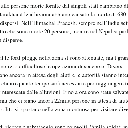
ulle persone morte fornite dai singoli stati cambiano di
tarakhand le alluvioni
abbiano causato la morte
di 680 
dispersi. Nell’Himachal Pradesh, sempre nell’India sett
tto che sono morte 20 persone, mentre nel Nepal si parl
 disperse.
i le forti piogge nella zona si sono attenuate, ma i gra
no reso difficoltose le operazioni di soccorso. Diversi s
no ancora in attesa degli aiuti e le autorità stanno inte
è chiaro quanto tempo sarà necessario per raggiungere t
interessate dalle alluvioni. Fino a ora sono state salvat
ima che ci siano ancora 22mila persone in attesa di aiut
 solito si spostano nella zona montuosa per visitare dive
di ricerca e salvataggio sono coinvolti 25mila soldati m