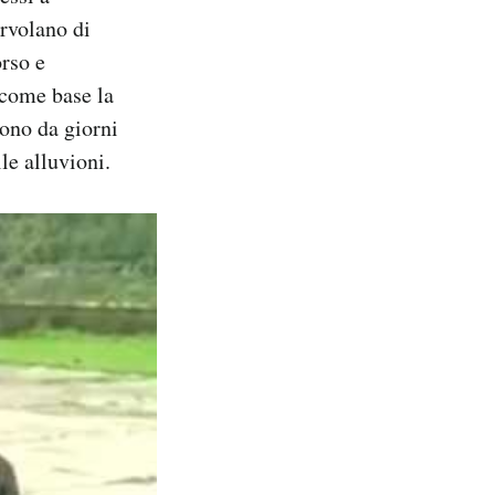
orvolano di
orso e
 come base la
dono da giorni
lle alluvioni.