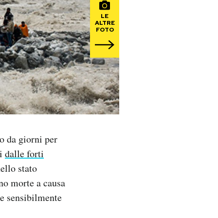
LE
ALTRE
FOTO
o da giorni per
ti
dalle forti
ello stato
ano morte a causa
re sensibilmente