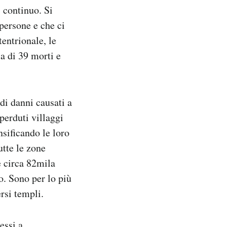
 continuo. Si
persone e che ci
entrionale, le
a di 39 morti e
ndi danni causati a
perduti villaggi
nsificando le loro
utte le zone
e circa 82mila
o. Sono per lo più
rsi templi.
essi a