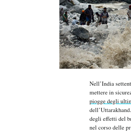
PODCAST
NEWSLETTER
I MIEI PREFERITI
SHOP
Nell’India settent
CALENDARIO
mettere in sicure
piogge degli ulti
AREA PERSONALE
dell’Uttarakhand.
degli effetti del
Area Personale
nel corso delle p
Newsletter