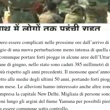
bero essere complicati nelle prossime ore dall’arrivo d
ggio di una nuova perturbazione meno intensa di quella d
omunque portare forti piogge in alcune aree dell’Utta
ne di giugno, nello stato sono caduti 385 millimetri di 
più rispetto agli anni precedenti. Il monsone quest’anno
tto alle medie degli ultimi 50 anni, portando forti piog
 un mese. Le alluvioni hanno interessato anche altre zon
mpresa la capitale New Delhi. Migliaia di persone sono
oni lungo gli argini del fiume Yamuna per possibili piene
a essere comunque sotto controllo.