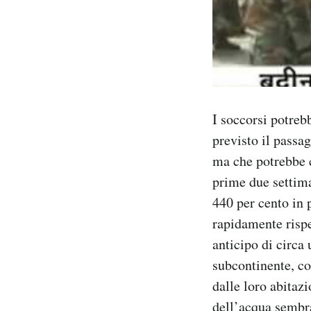
I soccorsi potreb
previsto il passa
ma che potrebbe c
prime due settima
440 per cento in 
rapidamente rispe
anticipo di circa
subcontinente, co
dalle loro abitazi
dell’acqua sembr