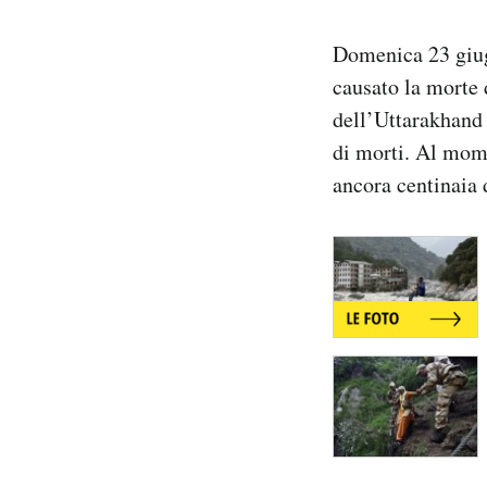
Notifiche mobile
Regala il Post
Domenica 23 gi
Hai bisogno di aiuto?
causato la morte 
Esci
dell’Uttarakhan
di morti. Al mome
ancora centinaia 