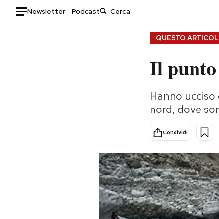
Newsletter
Podcast
Auto
QUESTO ARTICOLO
Il punto
HOME
Italia
Moda
Hanno ucciso o
Mondo
Libri
nord, dove so
Politica
Consumismi
Tecnologia
Storie/Idee
Condividi
Internet
Ok Boomer!
Scienza
Media
Cultura
Europa
Economia
Altrecose
Sport
Mondiali calcio 2026