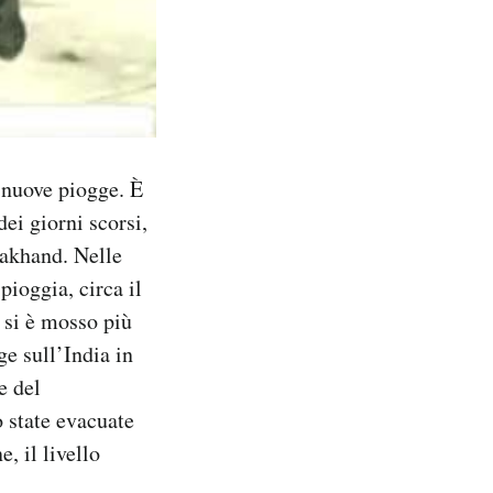
i nuove piogge. È
ei giorni scorsi,
rakhand. Nelle
pioggia, circa il
 si è mosso più
ge sull’India in
e del
 state evacuate
, il livello