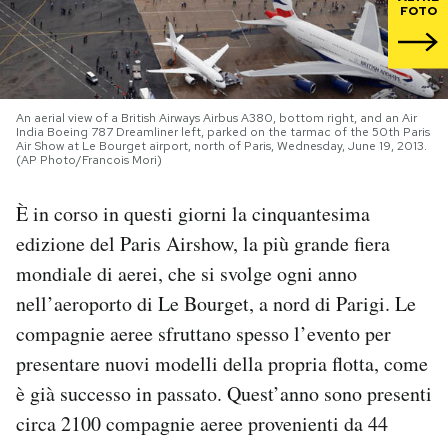
FOTO
PODCAST
NEWSLETTER
An aerial view of a British Airways Airbus A380, bottom right, and an Air
India Boeing 787 Dreamliner left, parked on the tarmac of the 50th Paris
Air Show at Le Bourget airport, north of Paris, Wednesday, June 19, 2013.
(AP Photo/Francois Mori)
I MIEI PREFERITI
È in corso in questi giorni la cinquantesima
SHOP
edizione del Paris Airshow, la più grande fiera
mondiale di aerei, che si svolge ogni anno
nell’aeroporto di Le Bourget, a nord di Parigi. Le
CALENDARIO
compagnie aeree sfruttano spesso l’evento per
presentare nuovi modelli della propria flotta, come
AREA PERSONALE
è già successo in passato. Quest’anno sono presenti
Area Personale
circa 2100 compagnie aeree provenienti da 44
Newsletter