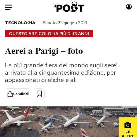
Auto
TECNOLOGIA
Sabato 22 giugno 2013
QUESTO ARTICOLO HA PIÙ DI
13 ANNI
HOME
Aerei a Parigi – foto
Italia
Moda
Mondo
Libri
La più grande fiera del mondo sugli aerei,
Politica
Consumismi
arrivata alla cinquantesima edizione, per
Tecnologia
Storie/Idee
appassionati di eliche e ali
Internet
Ok Boomer!
Condividi
Scienza
Media
Cultura
Europa
Economia
Altrecose
Sport
Mondiali calcio 2026
LE
ALTRE