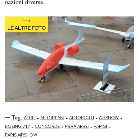
nazioni diverse.
Notifiche mobile
Regala il Post
Hai bisogno di aiuto?
Esci
Tag:
-
-
-
-
AEREI
AEROPLANI
AEROPORTI
AIRSHOW
-
-
-
-
BOEING 747
CONCORDE
FIERA AEREI
PARIGI
PARIS AIRSHOW