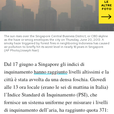
LE
ALTRE
FOTO
PODCAST
NEWSLETTER
The sun rises over the Singapore Central Business District, or CBD skyline
as the haze or smog envelopes the city on Thursday, June 20, 2013. A
smoky haze triggered by forest fires in neighboring Indonesia has caused
I MIEI PREFERITI
air pollution to briefly hit its worst level in nearly 16 years in Singapore.
(AP Photo/Joseph Nair)
SHOP
Dal 17 giugno a Singapore gli indici di
inquinamento
hanno raggiunto
livelli altissimi e la
CALENDARIO
città è stata avvolta da una densa foschia. Giovedì
alle 13 ora locale (erano le sei di mattina in Italia)
l’Indice Standard di Inquinamento (PSI), che
AREA PERSONALE
fornisce un sistema uniforme per misurare i livelli
Area Personale
di inquinamento dell’aria, ha raggiunto quota 371:
Newsletter