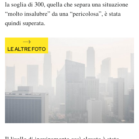
la soglia di 300, quella che separa una situazione
Notifiche mobile
“molto insalubre” da una “pericolosa”, è stata
Regala il Post
Hai bisogno di aiuto?
quindi superata.
Esci
Il livello di inquinamento così elevato è stato