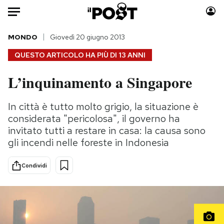
Auto
MONDO
Giovedì 20 giugno 2013
QUESTO ARTICOLO HA PIÙ DI
13 ANNI
HOME
L’inquinamento a Singapore
Italia
Moda
Mondo
Libri
In città è tutto molto grigio, la situazione è
Politica
Consumismi
considerata "pericolosa", il governo ha
Tecnologia
Storie/Idee
invitato tutti a restare in casa: la causa sono
gli incendi nelle foreste in Indonesia
Internet
Ok Boomer!
Scienza
Media
Condividi
Cultura
Europa
Economia
Altrecose
Sport
Mondiali calcio 2026