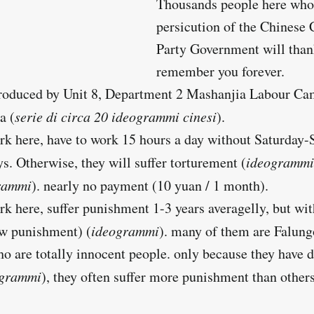
Thousands people here who 
persicution of the Chines
Party Government will than
remember you forever.
produced by Unit 8, Department 2 Mashanjia Labour Ca
a (
serie di circa 20 ideogrammi cinesi
).
k here, have to work 15 hours a day without Saturday-
s. Otherwise, they will suffer torturement (
ideogrammi
rammi
). nearly no payment (10 yuan / 1 month).
k here, suffer punishment 1-3 years averagelly, but wi
w punishment) (
ideogrammi
). many of them are Falun
ho are totally innocent people. only because they have d
ogrammi
), they often suffer more punishment than others