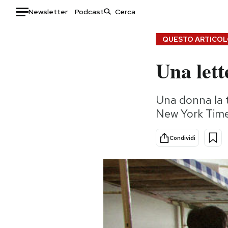
Newsletter
Podcast
Auto
QUESTO ARTICOLO
Una lett
HOME
Italia
Moda
Una donna la t
Mondo
Libri
New York Times
Politica
Consumismi
Tecnologia
Storie/Idee
Condividi
Internet
Ok Boomer!
Scienza
Media
Cultura
Europa
Economia
Altrecose
Sport
Mondiali calcio 2026