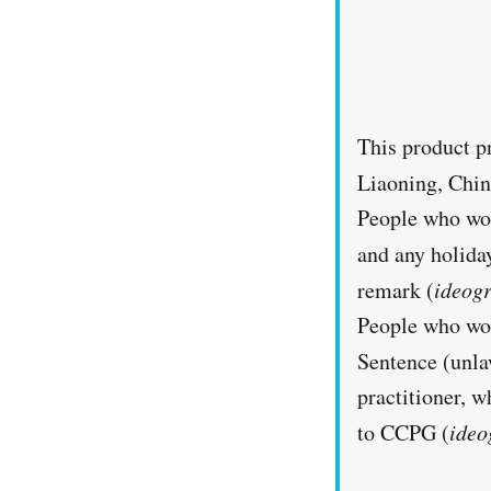
This product 
Liaoning, Chin
People who wor
and any holiday
remark (
ideog
People who wor
Sentence (unla
practitioner, w
to CCPG (
ide