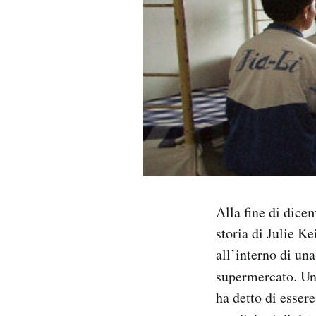
PODCAST
NEWSLETTER
I MIEI PREFERITI
SHOP
Alla fine di dice
CALENDARIO
storia di Julie K
all’interno di un
AREA PERSONALE
supermercato. Un
Area Personale
ha detto di essere
Newsletter