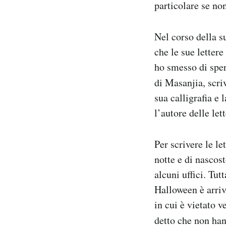
particolare se no
Nel corso della su
che le sue letter
ho smesso di spe
di Masanjia, scri
sua calligrafia e
l’autore delle le
Per scrivere le le
notte e di nascos
alcuni uffici. Tut
Halloween è arriv
in cui è vietato 
detto che non hann