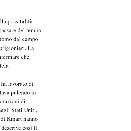
lla possibilità
 passare del tempo
l’uomo dal campo
 prigionieri. La
onfermare che
tela.
 ha lavorato di
stava pulendo in
corazioni di
gli Stati Uniti,
ti di Kmart hanno
descrive così il