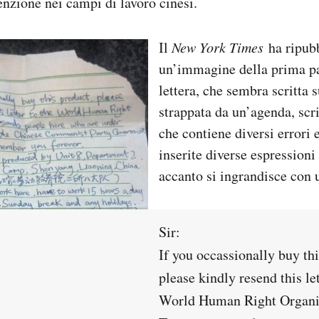
enzione nei campi di lavoro cinesi.
Il
New York Times
ha ripubb
un’immagine della prima pa
lettera, che sembra scritta 
strappata da un’agenda, scri
che contiene diversi errori 
inserite diverse espressioni 
accanto si ingrandisce con u
Sir:
If you occassionally buy thi
please kindly resend this let
World Human Right Organi