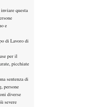
 inviare questa
persone
no e
po di Lavoro di
se per il
urate, picchiate
una sentenza di
g, persone
oni diverse
iù severe