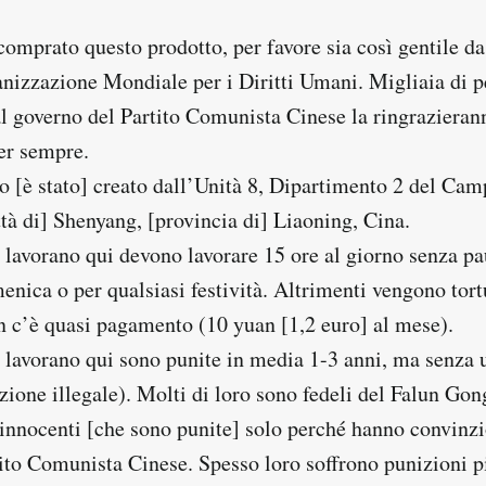
comprato questo prodotto, per favore sia così gentile da
ganizzazione Mondiale per i Diritti Umani. Migliaia di 
al governo del Partito Comunista Cinese la ringrazieran
er sempre.
o [è stato] creato dall’Unità 8, Dipartimento 2 del Cam
tà di] Shenyang, [provincia di] Liaoning, Cina.
 lavorano qui devono lavorare 15 ore al giorno senza pau
enica o per qualsiasi festività. Altrimenti vengono tort
on c’è quasi pagamento (10 yuan [1,2 euro] al mese).
 lavorano qui sono punite in media 1-3 anni, ma senza 
zione illegale). Molti di loro sono fedeli del Falun Gon
innocenti [che sono punite] solo perché hanno convinzi
tito Comunista Cinese. Spesso loro soffrono punizioni p