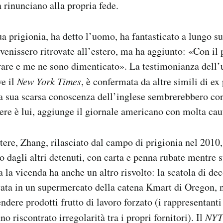
n rinunciano alla propria fede.
a prigionia, ha detto l’uomo, ha fantasticato a lungo su
e venissero ritrovate all’estero, ma ha aggiunto: «Con il
rare e me ne sono dimenticato». La testimonianza del
ve il
New York Times
, è confermata da altre simili di ex
 la sua scarsa conoscenza dell’inglese sembrerebbero c
ttere è lui, aggiunge il giornale americano con molta cau
ttere, Zhang, rilasciato dal campo di prigionia nel 2010,
to dagli altri detenuti, con carta e penna rubate mentre 
ta la vicenda ha anche un altro risvolto: la scatola di de
ata in un supermercato della catena Kmart di Oregon, ne
vendere prodotti frutto di lavoro forzato (i rappresentan
o riscontrato irregolarità tra i propri fornitori). Il
NYT