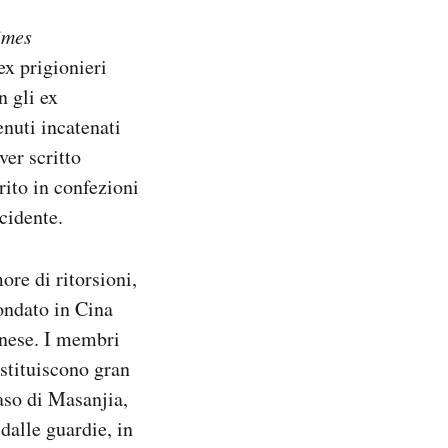
imes
ex prigionieri
n gli ex
enuti incatenati
ver scritto
rito in confezioni
cidente.
re di ritorsioni,
ondato in Cina
inese. I membri
ostituiscono gran
aso di Masanjia,
 dalle guardie, in