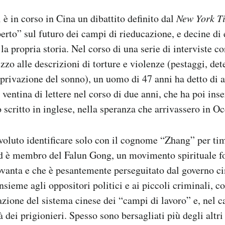
 è in corso in Cina un dibattito definito dal
New York T
erto” sul futuro dei campi di rieducazione, e decine di 
a propria storia. Nel corso di una serie di interviste co
zzo alle descrizioni di torture e violenze (pestaggi, det
i privazione del sonno), un uomo di 47 anni ha detto di a
ventina di lettere nel corso di due anni, che ha poi inse
 scritto in inglese, nella speranza che arrivassero in Oc
voluto identificare solo con il cognome “Zhang” per timo
ed è membro del Falun Gong, un movimento spirituale f
vanta e che è pesantemente perseguitato dal governo c
nsieme agli oppositori politici e ai piccoli criminali, c
azione del sistema cinese dei “campi di lavoro” e, nel c
 dei prigionieri. Spesso sono bersagliati più degli altri