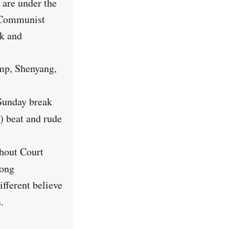
are under the
e Communist
k and
mp, Shenyang,
Sunday break
) beat and rude
thout Court
gong
ifferent believe
.