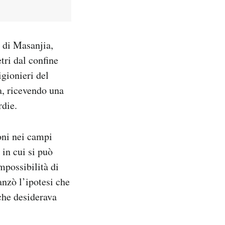
o di Masanjia,
tri dal confine
igionieri del
a, ricevendo una
rdie.
ioni nei campi
 in cui si può
mpossibilità di
vanzò l’ipotesi che
 che desiderava