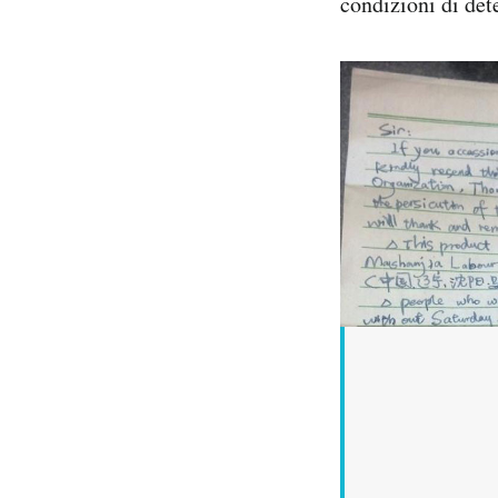
condizioni di det
Notifiche mobile
Regala il Post
Hai bisogno di aiuto?
Esci