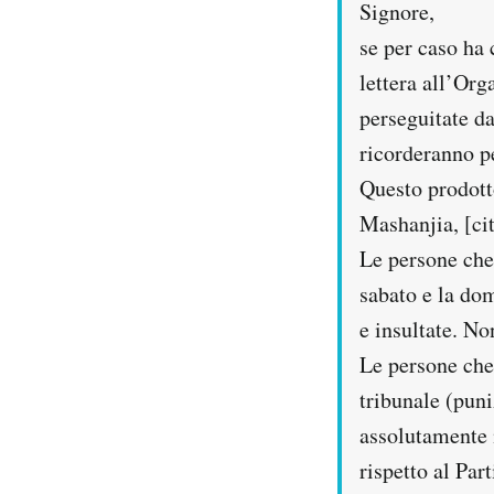
Signore,
se per caso ha 
lettera all’Or
perseguitate d
ricorderanno p
Questo prodott
Mashanjia, [cit
Le persone che
sabato e la dom
e insultate. N
Le persone che
tribunale (puni
assolutamente 
rispetto al Par