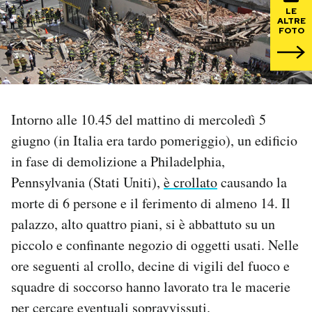
LE
ALTRE
PODCAST
FOTO
NEWSLETTER
Intorno alle 10.45 del mattino di mercoledì 5
I MIEI PREFERITI
giugno (in Italia era tardo pomeriggio), un edificio
in fase di demolizione a Philadelphia,
SHOP
Pennsylvania (Stati Uniti),
è crollato
causando la
morte di 6 persone e il ferimento di almeno 14. Il
CALENDARIO
palazzo, alto quattro piani, si è abbattuto su un
piccolo e confinante negozio di oggetti usati. Nelle
AREA PERSONALE
ore seguenti al crollo, decine di vigili del fuoco e
squadre di soccorso hanno lavorato tra le macerie
Area Personale
per cercare eventuali sopravvissuti.
Newsletter