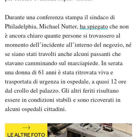
Notifiche mobile
Regala il Post
Durante una conferenza stampa il sindaco di
Hai bisogno di aiuto?
Philadelphia, Michael Nutter,
ha spiegato
che non
Esci
è ancora chiaro quante persone si trovassero al
momento dell’incidente all’interno del negozio, né
se siano stati travolti anche alcuni passanti che
stavano camminando sul marciapiede. In serata
una donna di 61 anni è stata ritrovata viva e
trasportata di urgenza in ospedale, a quasi 12 ore
dal crollo del palazzo. Gli altri feriti risultano
essere in condizioni stabili e sono ricoverati in
alcuni ospedali cittadini.