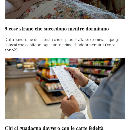
9 cose strane che succedono mentre dormiamo
Dalla "sindrome della testa che esplode" alla sexsomnia a quegli
spasmi che capitano ogni tanto prima di addormentarsi (cosa
sono?)
Chi ci guadagna davvero con le carte fedeltà