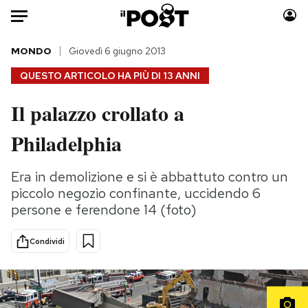
Auto
MONDO
Giovedì 6 giugno 2013
QUESTO ARTICOLO HA PIÙ DI
13 ANNI
HOME
Il palazzo crollato a
Italia
Moda
Philadelphia
Mondo
Libri
Politica
Consumismi
Era in demolizione e si è abbattuto contro un
Tecnologia
Storie/Idee
piccolo negozio confinante, uccidendo 6
Internet
Ok Boomer!
persone e ferendone 14 (foto)
Scienza
Media
Cultura
Europa
Condividi
Economia
Altrecose
Sport
Mondiali calcio 2026