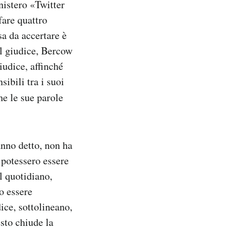
nistero «Twitter
fare quattro
sa da accertare è
l giudice, Bercow
iudice, affinché
ibili tra i suoi
e le sue parole
anno detto, non ha
w potessero essere
l quotidiano,
o essere
ice, sottolineano,
sto chiude la