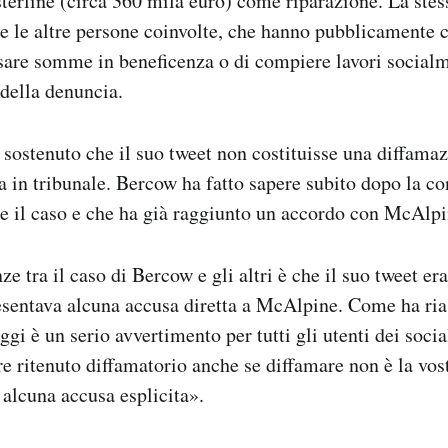
terline (circa 360 mila euro) come riparazione. La stess
tte le altre persone coinvolte, che hanno pubblicamente 
sare somme in beneficenza o di compiere lavori socialme
 della denuncia.
sostenuto che il suo tweet non costituisse una diffama
sa in tribunale. Bercow ha fatto sapere subito dopo la 
e il caso e che ha già raggiunto un accordo con McAlpi
ze tra il caso di Bercow e gli altri è che il suo tweet e
esentava alcuna accusa diretta a McAlpine. Come ha rias
ggi è un serio avvertimento per tutti gli utenti dei soci
re ritenuto diffamatorio anche se diffamare non è la vos
 alcuna accusa esplicita».