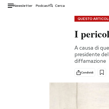
Newsletter
Podcast
Auto
QUESTO ARTICOLO
I perico
HOME
Italia
Moda
A causa di que
Mondo
Libri
presidente de
Politica
Consumismi
diffamazione
Tecnologia
Storie/Idee
Internet
Ok Boomer!
Condividi
Scienza
Media
Cultura
Europa
Economia
Altrecose
Sport
Mondiali calcio 2026