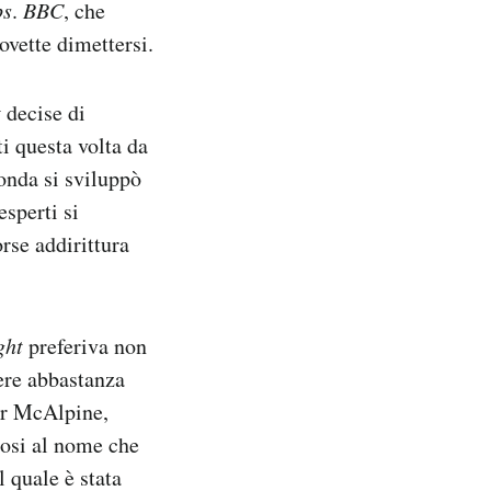
ps
.
BBC
, che
vette dimettersi.
t
decise di
i questa volta da
 onda si sviluppò
sperti si
rse addirittura
ght
preferiva non
vere abbastanza
air McAlpine,
dosi al nome che
l quale è stata