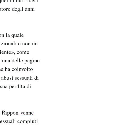
quei minuti stava
tore degli anni
on la quale
dizionali e non un
niente», come
d una delle pagine
he ha coinvolto
 abusi sessuali di
sua perdita di
r Rippon
venne
sessuali compiuti