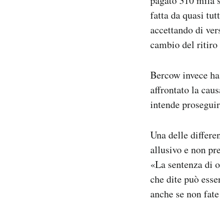
pagato 310 mila s
fatta da quasi tu
accettando di ver
cambio del ritiro
Bercow invece ha 
affrontato la cau
intende proseguir
Una delle differen
allusivo e non pr
«La sentenza di o
che dite può esse
anche se non fate