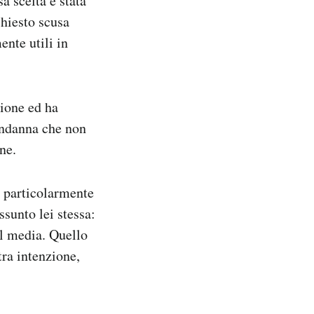
a scelta è stata
chiesto scusa
nte utili in
zione ed ha
condanna che non
ne.
ra particolarmente
sunto lei stessa:
al media. Quello
tra intenzione,