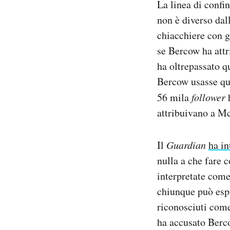
La linea di confi
non è diverso dal
chiacchiere con g
se Bercow ha attr
ha oltrepassato qu
Bercow usasse quel
56 mila
follower
h
attribuivano a M
Il
Guardian
ha in
nulla a che fare c
interpretate come
chiunque può esp
riconosciuti come 
ha accusato Berco