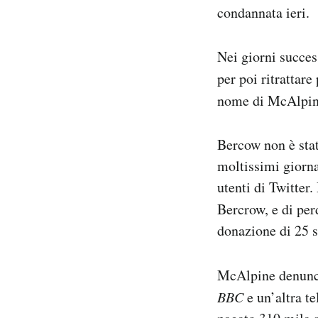
condannata ieri.
Nei giorni succes
per poi ritrattar
nome di McAlpine,
Bercow non è stat
moltissimi giorna
utenti di Twitter.
Bercrow, e di per
donazione di 25 s
McAlpine denun
BBC
e un’altra t