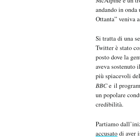
McAlpine è un tre
Notifiche mobile
andando in onda u
Regala il Post
Ottanta” veniva a
Hai bisogno di aiuto?
Esci
Si tratta di una 
Twitter è stato co
posto dove la gen
aveva sostenuto i
più spiacevoli de
BBC
e il progr
un popolare condu
credibilità.
Partiamo dall’iniz
accusato
di aver 