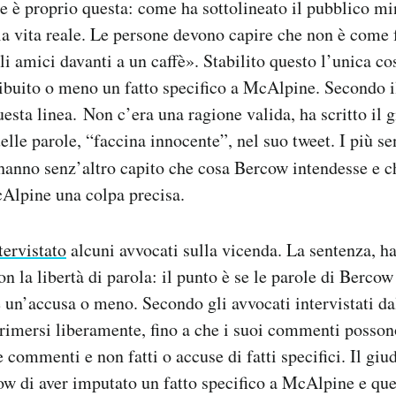
ne è proprio questa: come ha sottolineato il pubblico mi
la vita reale. Le persone devono capire che non è come 
li amici davanti a un caffè». Stabilito questo l’unica co
ibuito o meno un fatto specifico a McAlpine. Secondo i
esta linea. Non c’era una ragione valida, ha scritto il g
le parole, “faccina innocente”, nel suo tweet. I più sens
anno senz’altro capito che cosa Bercow intendesse e ch
cAlpine una colpa precisa.
tervistato
alcuni avvocati sulla vicenda. La sentenza, h
on la libertà di parola: il punto è se le parole di Berco
 un’accusa o meno. Secondo gli avvocati intervistati da
rimersi liberamente, fino a che i suoi commenti posson
commenti e non fatti o accuse di fatti specifici. Il giud
w di aver imputato un fatto specifico a McAlpine e que