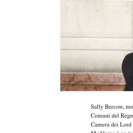
PODCAST
NEWSLETTER
I MIEI PREFERITI
SHOP
CALENDARIO
Sally Bercow, mog
AREA PERSONALE
Comuni del Regno
Area Personale
Camera dei Lord v
Newsletter