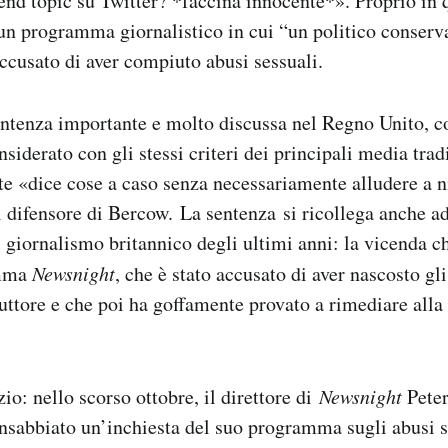
nd topic su Twitter? *faccina innocente*». Proprio in 
n programma giornalistico in cui “un politico conserva
ccusato di aver compiuto abusi sessuali.
sentenza importante e molto discussa nel Regno Unito, c
nsiderato con gli stessi criteri dei principali media tra
te «dice cose a caso senza necessariamente alludere a 
l difensore di Bercow. La sentenza si ricollega anche a
l giornalismo britannico degli ultimi anni: la vicenda c
amma
Newsnight
, che è stato accusato di aver nascosto gli
ttore e che poi ha goffamente provato a rimediare alla 
io: nello scorso ottobre, il direttore di
Newsnight
Pete
insabbiato un’inchiesta del suo programma sugli abusi 