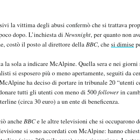
sivi la vittima degli abusi confermò che si trattava pro
e poco dopo. L’inchiesta di
Newsnight
, per quanto non ave
 costò il posto al direttore della
BBC
, che
si dimise
po
a la sola a indicare McAlpine. Quella sera e nei giorni 
listi si esposero più o meno apertamente, seguiti da cent
 McAlpine ha deciso di portare in tribunale 20 “utenti ce
donare tutti gli utenti con meno di 500
follower
in camb
terline (circa 30 euro) a un ente di beneficenza.
ciò anche
BBC
e le altre televisioni che si occuparono d
elevisione si sono accordati con McAlpine: hanno chies