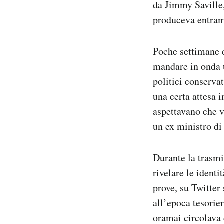
da Jimmy Saville,
produceva entram
Poche settimane d
mandare in onda u
politici conserva
una certa attesa 
aspettavano che ve
un ex ministro d
Durante la trasm
rivelare le identi
prove, su Twitter
all’epoca tesorie
oramai circolava c