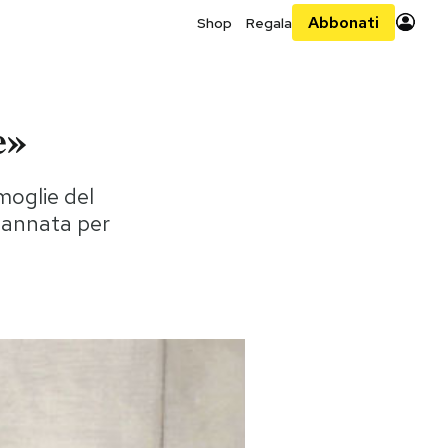
Abbonati
Shop
Regala
e»
moglie del
dannata per