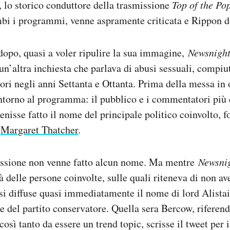
 lo storico conduttore della trasmissione
Top of the Po
bi i programmi, venne aspramente criticata e Rippon do
opo, quasi a voler ripulire la sua immagine,
Newsnigh
n’altra inchiesta che parlava di abusi sessuali, compiut
tori negli anni Settanta e Ottanta. Prima della messa in
intorno al programma: il pubblico e i commentatori più e
nisse fatto il nome del principale politico coinvolto, fo
i
Margaret Thatcher
.
issione non venne fatto alcun nome. Ma mentre
Newsni
tà delle persone coinvolte, sulle quali riteneva di non a
 si diffuse quasi immediatamente il nome di lord Alist
re del partito conservatore. Quella sera Bercow, riferen
osì tanto da essere un trend topic, scrisse il tweet per i