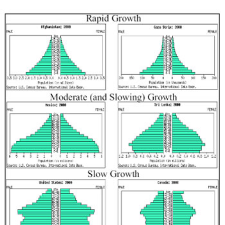
PODCAST
NEWSLETTER
I MIEI PREFERITI
SHOP
CALENDARIO
AREA PERSONALE
Area Personale
Newsletter