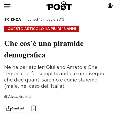
Auto
SCIENZA
Lunedì 13 maggio 2013
QUESTO ARTICOLO HA PIÙ DI
13 ANNI
HOME
Che cos’è una piramide
Italia
Moda
demografica
Mondo
Libri
Politica
Consumismi
Ne ha parlato ieri Giuliano Amato a Che
Tecnologia
Storie/Idee
tempo che fa: semplificando, è un disegno
Internet
Ok Boomer!
che dice quanti saremo e come staremo
Scienza
Media
(male, nel caso dell'Italia)
Cultura
Europa
di
Alessandro Pini
Economia
Altrecose
Sport
Mondiali calcio 2026
Condividi