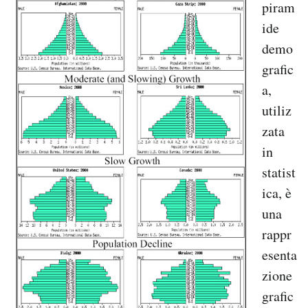
piram
ide
demo
grafic
a,
utiliz
zata
in
statist
ica, è
una
rappr
esenta
zione
grafic