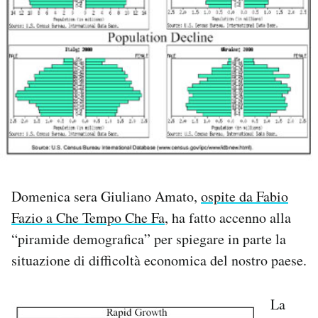
Notifiche mobile
Regala il Post
Hai bisogno di aiuto?
Esci
Domenica sera Giuliano Amato,
ospite da Fabio
Fazio a Che Tempo Che Fa
, ha fatto accenno alla
“piramide demografica” per spiegare in parte la
situazione di difficoltà economica del nostro paese.
La