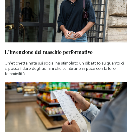
L’invenzione del maschio performativo
Un'etichetta nata sui social ha stimolato un dibattito su quanto ci
si possa fidare degli uomini che sembrano in pace con la loro
femminilità