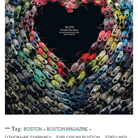
Tag:
-
-
BOSTON
BOSTON MAGAZINE
-
-
-
DZHOKHAR TSARNAEV
ESPLOSIONI BOSTON
STATI UNITI