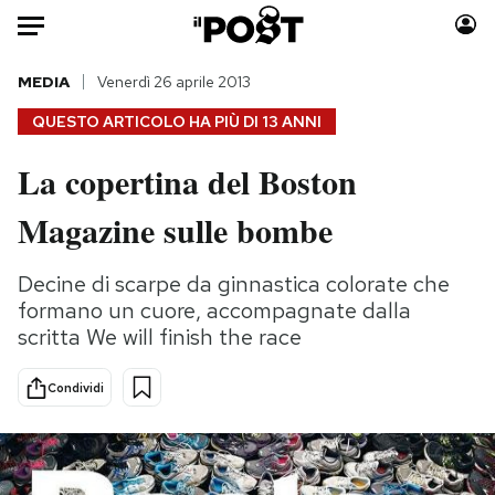
Auto
MEDIA
Venerdì 26 aprile 2013
QUESTO ARTICOLO HA PIÙ DI
13 ANNI
HOME
La copertina del Boston
Italia
Moda
Magazine sulle bombe
Mondo
Libri
Politica
Consumismi
Decine di scarpe da ginnastica colorate che
Tecnologia
Storie/Idee
formano un cuore, accompagnate dalla
Internet
Ok Boomer!
scritta We will finish the race
Scienza
Media
Cultura
Europa
Condividi
Economia
Altrecose
Sport
Mondiali calcio 2026