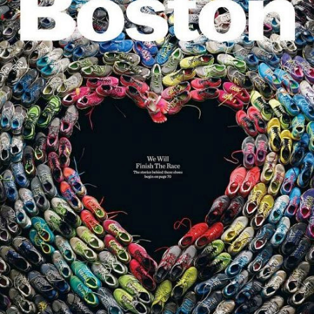
PODCAST
NEWSLETTER
I MIEI PREFERITI
SHOP
CALENDARIO
AREA PERSONALE
Area Personale
Newsletter