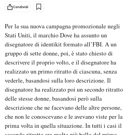
Condividi
PODCAST
Per la sua nuova campagna promozionale negli
NEWSLETTER
Stati Uniti, il marchio Dove ha assunto un
disegnatore di identikit formato all’FBI. A un
I MIEI PREFERITI
gruppo di sette donne, poi, è stato chiesto di
descrivere il proprio volto, e il disegnatore ha
realizzato un primo ritratto di ciascuna, senza
SHOP
vederle, basandosi sulla loro descrizione. Il
disegnatore ha realizzato poi un secondo ritratto
CALENDARIO
delle stesse donne, basandosi però sulla
descrizione che ne facevano delle altre persone,
AREA PERSONALE
che non le conoscevano e le avevano viste per la
Area Personale
prima volta in quella situazione. In tutti i casi il
Newsletter
secondo ritratto era molto più bello del primo.