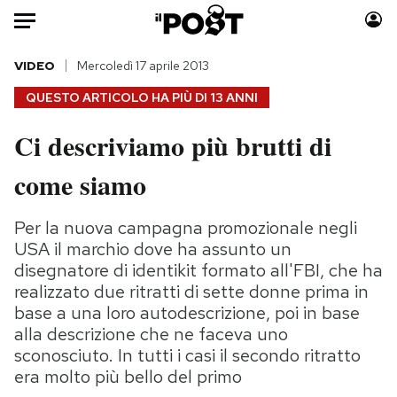
Auto
VIDEO
Mercoledì 17 aprile 2013
QUESTO ARTICOLO HA PIÙ DI
13 ANNI
HOME
Ci descriviamo più brutti di
Italia
Moda
come siamo
Mondo
Libri
Politica
Consumismi
Per la nuova campagna promozionale negli
Tecnologia
Storie/Idee
USA il marchio dove ha assunto un
Internet
Ok Boomer!
disegnatore di identikit formato all'FBI, che ha
Scienza
Media
realizzato due ritratti di sette donne prima in
Cultura
Europa
base a una loro autodescrizione, poi in base
Economia
Altrecose
alla descrizione che ne faceva uno
sconosciuto. In tutti i casi il secondo ritratto
Sport
Mondiali calcio 2026
era molto più bello del primo