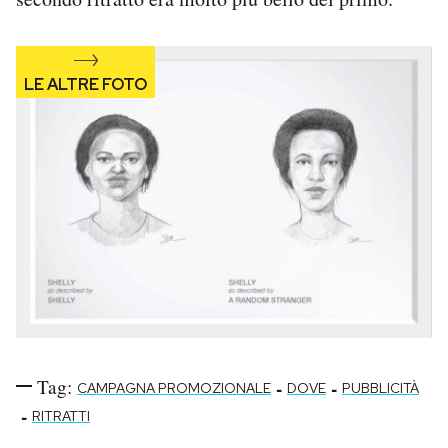
Notifiche mobile
Regala il Post
Hai bisogno di aiuto?
Esci
Tag:
-
-
CAMPAGNA PROMOZIONALE
DOVE
PUBBLICITÀ
-
RITRATTI