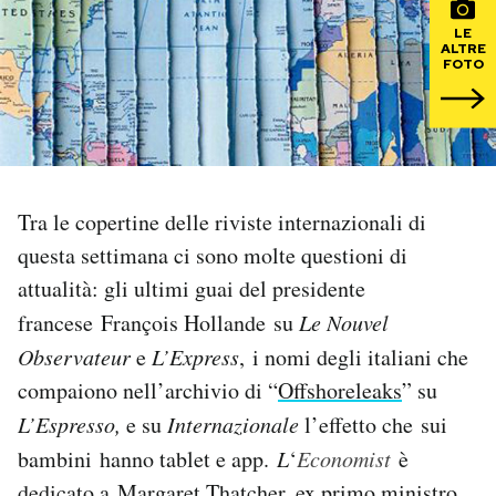
LE
PODCAST
ALTRE
FOTO
NEWSLETTER
I MIEI PREFERITI
Tra le copertine delle riviste internazionali di
questa settimana ci sono molte questioni di
SHOP
attualità: gli ultimi guai del presidente
francese François Hollande su
Le Nouvel
CALENDARIO
Observateur
e
L’Express
, i nomi degli italiani che
compaiono nell’archivio di “
Offshoreleaks
” su
AREA PERSONALE
L’Espresso,
e su
Internazionale
l’effetto che sui
bambini hanno tablet e app.
L
‘
Economist
è
Area Personale
Newsletter
dedicato a Margaret Thatcher, ex primo ministro