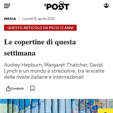
Auto
MEDIA
Lunedì 15 aprile 2013
QUESTO ARTICOLO HA PIÙ DI
13 ANNI
HOME
Le copertine di questa
Italia
Moda
settimana
Mondo
Libri
Politica
Consumismi
Audrey Hepburn, Margaret Thatcher, David
Tecnologia
Storie/Idee
Lynch e un mondo a striscioline, tra le scelte
Internet
Ok Boomer!
delle riviste italiane e internazionali
Scienza
Media
Cultura
Europa
Condividi
Economia
Altrecose
Sport
Mondiali calcio 2026