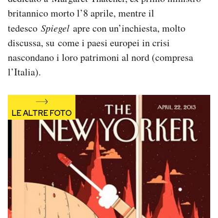
Notifiche mobile
britannico morto l’8 aprile, mentre il
Regala il Post
tedesco
Spiegel
apre con un’inchiesta, molto
Hai bisogno di aiuto?
discussa, su come i paesi europei in crisi
Esci
nascondano i loro patrimoni al nord (compresa
l’Italia).