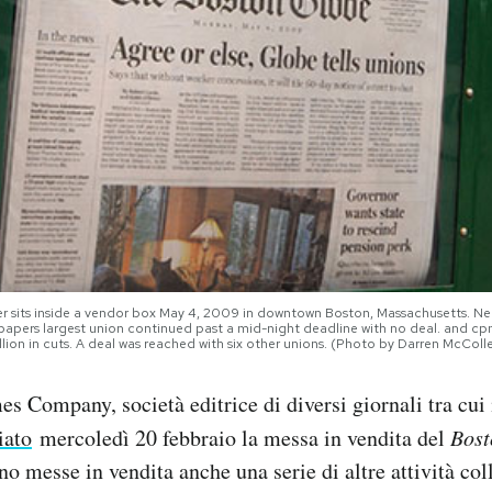
sits inside a vendor box May 4, 2009 in downtown Boston, Massachusetts. Ne
apers largest union continued past a mid-night deadline with no deal. and c
illion in cuts. A deal was reached with six other unions. (Photo by Darren McCol
 Company, società editrice di diversi giornali tra cui 
iato
mercoledì 20 febbraio la messa in vendita del
Bost
no messe in vendita anche una serie di altre attività col