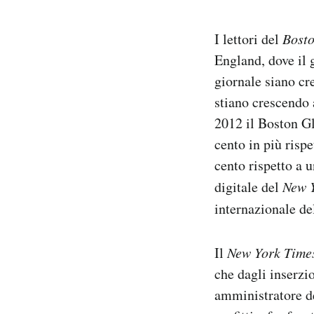
I lettori del
Bost
England, dove il g
giornale siano cre
stiano crescendo a
2012 il Boston Gl
cento in più risp
cento rispetto a 
digitale del
New 
internazionale d
Il
New York Time
che dagli inserzi
amministratore d