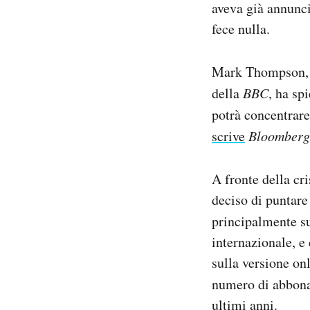
aveva già annunci
Notifiche mobile
fece nulla.
Regala il Post
Hai bisogno di aiuto?
Esci
Mark Thompson, 
della
BBC
, ha sp
potrà concentrare
scrive
Bloomberg
A fronte della cri
deciso di puntare 
principalmente s
internazionale, e
sulla versione onl
numero di abbona
ultimi anni.