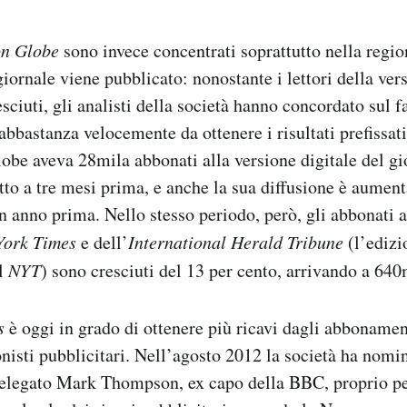
on Globe
sono invece concentrati soprattutto nella regi
iornale viene pubblicato: nonostante i lettori della vers
sciuti, gli analisti della società hanno concordato sul f
bbastanza velocemente da ottenere i risultati prefissati.
obe aveva 28mila abbonati alla versione digitale del gio
etto a tre mesi prima, e anche la sua diffusione è aument
un anno prima. Nello stesso periodo, però, gli abbonati a
York Times
e dell’
International Herald Tribune
(l’edizi
el
NYT
) sono cresciuti del 13 per cento, arrivando a 640
s
è oggi in grado di ottenere più ricavi dagli abbonamen
onisti pubblicitari. Nell’agosto 2012 la società ha nom
elegato Mark Thompson, ex capo della BBC, proprio pe