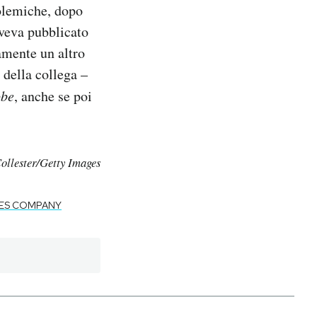
polemiche, dopo
aveva pubblicato
vamente un altro
 della collega –
obe
, anche se poi
llester/Getty Images
MES COMPANY