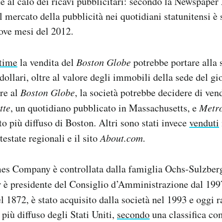
nte al calo dei ricavi pubblicitari: secondo la Newspaper
mercato della pubblicità nei quotidiani statunitensi è 
ove mesi del 2012.
time
la vendita del
Boston Globe
potrebbe portare alla s
dollari, oltre al valore degli immobili della sede del gi
tre al
Boston Globe
, la società potrebbe decidere di ve
tte
, un quotidiano pubblicato in Massachusetts, e
Metr
to più diffuso di Boston. Altri sono stati invece
venduti
testate regionali e il sito
About.com
.
s Company è controllata dalla famiglia Ochs-Sulzber
 è presidente del Consiglio d’Amministrazione dal 199
el 1872, è stato acquisito dalla società nel 1993 e oggi r
più diffuso degli Stati Uniti,
secondo
una classifica co