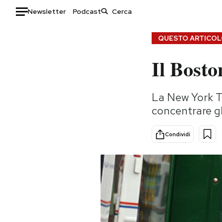
Newsletter
Podcast
Auto
QUESTO ARTICOLO
Il Bosto
HOME
Italia
Moda
La New York Ti
Mondo
Libri
concentrare gl
Politica
Consumismi
Tecnologia
Storie/Idee
Condividi
Internet
Ok Boomer!
Scienza
Media
Cultura
Europa
Economia
Altrecose
Sport
Mondiali calcio 2026