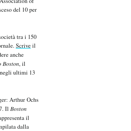
 Association of
sceso del 10 per
ocietà tra i 150
ornale.
Scrive
il
ndere anche
o Boston
, il
negli ultimi 13
ger: Arthur Ochs
7. Il
Boston
appresenta il
mpilata dalla