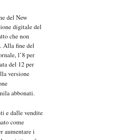
one del New
ione digitale del
atto che non
 Alla fine del
rnale, l’8 per
ata del 12 per
lla versione
one
mila abbonati.
ti e dalle vendite
inato come
r aumentare i