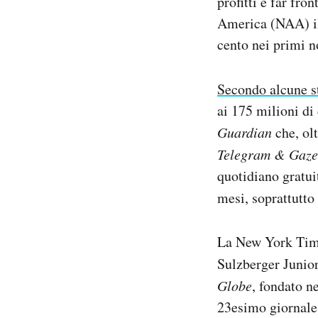
profitti e far fro
America (NAA) il 
cento nei primi n
Secondo alcune s
ai 175 milioni di 
Guardian
che, ol
Telegram & Gaze
quotidiano gratui
mesi, soprattutto 
La New York Time
Sulzberger Junior
Globe
, fondato n
23esimo giornale 