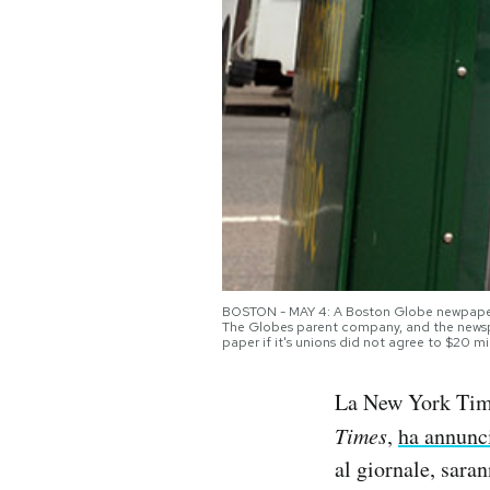
PODCAST
NEWSLETTER
I MIEI PREFERITI
SHOP
BOSTON - MAY 4: A Boston Globe newpaper 
The Globes parent company, and the newsp
CALENDARIO
paper if it's unions did not agree to $20 m
La New York Times
AREA PERSONALE
Times
,
ha annunc
Area Personale
al giornale, saran
Newsletter