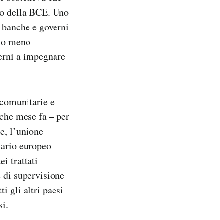
llo della BCE. Uno
a banche e governi
 lo meno
verni a impegnare
 comunitarie e
lche mese fa – per
e, l’unione
sario europeo
i trattati
e di supervisione
i gli altri paesi
si.