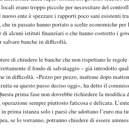
locali erano troppo piccole per necessitare del contro
l nuovo ente è spezzare i rapporti poco sani esistenti tr
i, che in passato hanno portato a scelte economiche per
 di alcuni istituti finanziari o che hanno costretto i go
r salvare banche in difficoltà.
tere di chiudere le banche che non rispettano le regole
direttamente il fondo di salvataggio – già introdotto qua
he in difficoltà. «Pezzo per pezzo, mattone dopo matton
truita su questo passo deciso oggi», ha detto il commis
uesta prima fase non dovrebbe richiedere la modifica de
, operazione sempre piuttosto faticosa e delicata. L’ent
in prima istanza solo i paesi che adottano l’euro ma tutt
ea, se lo vorranno, potranno chiedere di essere ammes