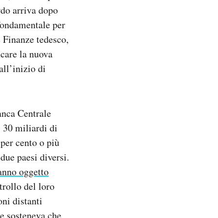
rdo arriva dopo
 fondamentale per
e Finanze tedesco,
icare la nuova
all’inizio di
anca Centrale
 30 miliardi di
 per cento o più
due paesi diversi.
anno oggetto
trollo del loro
ni distanti
he sosteneva che