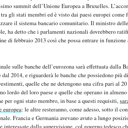
ossimo summit dell’Unione Europea a Bruxelles. L’acco
 tra gli stati membri ed è visto dai paesi europei come
lizzare il sistema bancario comunitario. Il ministro dell
, ha detto che i parlamenti nazionali dovrebbero ratif
fine di febbraio 2013 così che possa entrare in funzione 
inale sulle banche dell’eurozona sarà effettuata dalla B
e dal 2014, e riguarderà le banche che possiedono più di
nvestimenti, quelle che ne detengono una cifra pari al 20
rno lordo del loro paese e quelle che operano in almeno 
 per ogni stato membro, in base a questi requisiti,
sar
e europea
: le altre resteranno, come adesso, sotto il con
nale. Francia e Germania avevano avuto a lungo posizio
e interessate dalla supervisione, col governo tedesco c