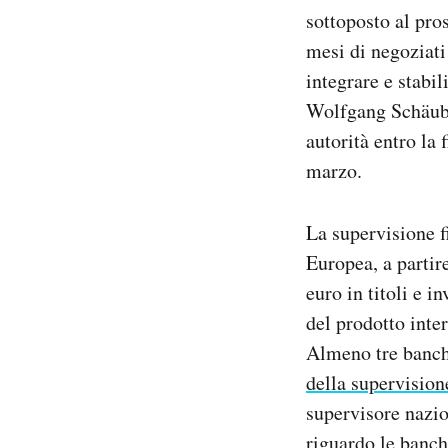
Notifiche mobile
sottoposto al pr
Regala il Post
mesi di negoziati
Hai bisogno di aiuto?
integrare e stabi
Esci
Wolfgang Schäuble
autorità entro la 
marzo.
La supervisione f
Europea, a partir
euro in titoli e i
del prodotto inte
Almeno tre banche
della supervision
supervisore nazio
riguardo le banch