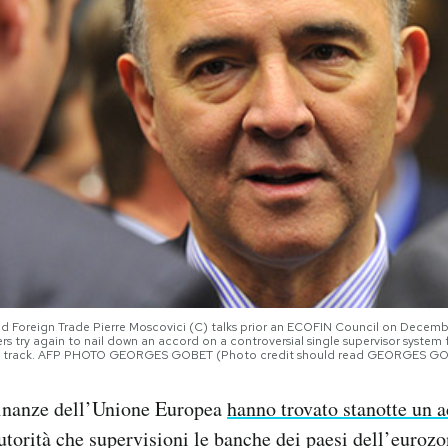
d Foreign Trade Pierre Moscovici (C) talks prior an ECOFIN Council on Decembe
rs try again to nail down an accord on a controversial single supervisor system 
k on track. AFP PHOTO GEORGES GOBET (Photo credit should read GEORGES G
 Finanze dell’Unione Europea
hanno trovato stanotte un 
utorità che supervisioni le banche dei paesi dell’eurozo