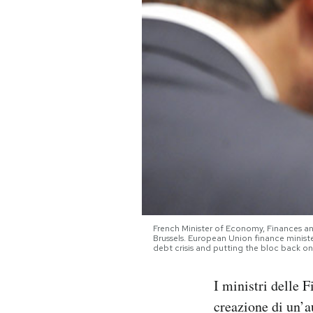
PODCAST
NEWSLETTER
I MIEI PREFERITI
SHOP
CALENDARIO
French Minister of Economy, Finances an
Brussels. European Union finance ministe
debt crisis and putting the bloc bac
AREA PERSONALE
I ministri delle
Area Personale
creazione di un’a
Newsletter