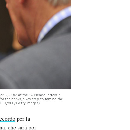
r 12, 2012 at the EU Headquarters in
for the banks, a key step to taming the
OBET/AFP/Getty Images)
accordo
per la
na, che sarà poi