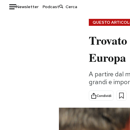
Newsletter
Podcast
Auto
QUESTO ARTICOLO
Trovato 
HOME
Italia
Moda
Europa
Mondo
Libri
Politica
Consumismi
A partire dal 
Tecnologia
Storie/Idee
grandi e impo
Internet
Ok Boomer!
Scienza
Media
Condividi
Cultura
Europa
Economia
Altrecose
Sport
Mondiali calcio 2026