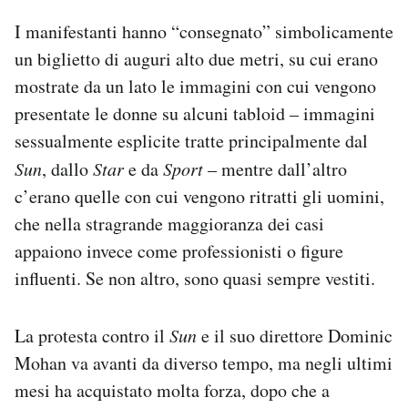
Notifiche mobile
I manifestanti hanno “consegnato” simbolicamente
Regala il Post
un biglietto di auguri alto due metri, su cui erano
Hai bisogno di aiuto?
mostrate da un lato le immagini con cui vengono
Esci
presentate le donne su alcuni tabloid – immagini
sessualmente esplicite tratte principalmente dal
Sun
, dallo
Star
e da
Sport
– mentre dall’altro
c’erano quelle con cui vengono ritratti gli uomini,
che nella stragrande maggioranza dei casi
appaiono invece come professionisti o figure
influenti. Se non altro, sono quasi sempre vestiti.
La protesta contro il
Sun
e il suo direttore Dominic
Mohan va avanti da diverso tempo, ma negli ultimi
mesi ha acquistato molta forza, dopo che a