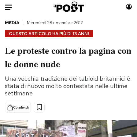
Auto
MEDIA
Mercoledì 28 novembre 2012
QUESTO ARTICOLO HA PIÙ DI
13 ANNI
HOME
Le proteste contro la pagina con
Italia
Moda
le donne nude
Mondo
Libri
Politica
Consumismi
Una vecchia tradizione dei tabloid britannici è
Tecnologia
Storie/Idee
stata di nuovo molto contestata nelle ultime
Internet
Ok Boomer!
settimane
Scienza
Media
Cultura
Europa
Condividi
Economia
Altrecose
Sport
Mondiali calcio 2026