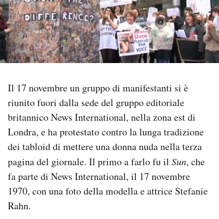
PODCAST
NEWSLETTER
I MIEI PREFERITI
Il 17 novembre un gruppo di manifestanti si è
riunito fuori dalla sede del gruppo editoriale
britannico News International, nella zona est di
SHOP
Londra, e ha protestato contro la lunga tradizione
dei tabloid di mettere una donna nuda nella terza
CALENDARIO
pagina del giornale. Il primo a farlo fu il
Sun
, che
fa parte di News International, il 17 novembre
AREA PERSONALE
1970, con una foto della modella e attrice Stefanie
Area Personale
Rahn.
Newsletter