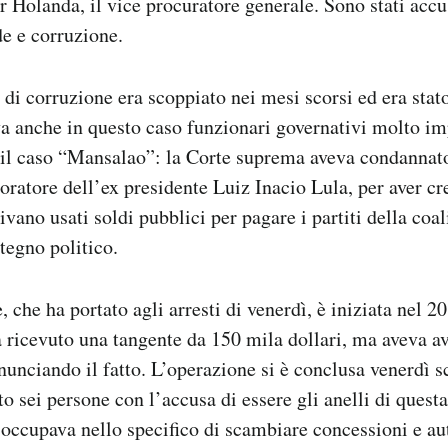
 Holanda, il vice procuratore generale. Sono stati accu
de e corruzione.
 di corruzione era scoppiato nei mesi scorsi ed era stat
a anche in questo caso funzionari governativi molto i
l caso “Mansalao”: la Corte suprema aveva condannato
boratore dell’ex presidente Luiz Inacio Lula, per aver c
nivano usati soldi pubblici per pagare i partiti della coa
tegno politico.
, che ha portato agli arresti di venerdì, è iniziata nel 
 ricevuto una tangente da 150 mila dollari, ma aveva a
unciando il fatto. L’operazione si è conclusa venerdì s
to sei persone con l’accusa di essere gli anelli di quest
i occupava nello specifico di scambiare concessioni e au