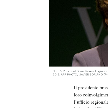
PODCAST
NEWSLETTER
I MIEI PREFERITI
SHOP
Brazil’s President Dilma Rousseff gives
CALENDARIO
2012. AFP PHOTO/ JAVIER SORIANO (Ph
Il presidente bra
AREA PERSONALE
loro coinvolgime
Area Personale
l’ufficio regional
Newsletter