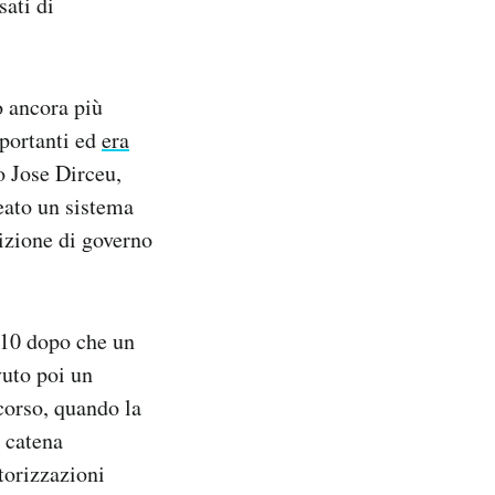
sati di
o ancora più
mportanti ed
era
 Jose Dirceu,
reato un sistema
lizione di governo
2010 dopo che un
vuto poi un
corso, quando la
a catena
torizzazioni