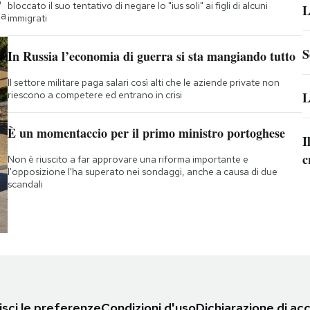
o
bloccato il suo tentativo di negare lo "ius soli" ai figli di alcuni
L
ta
immigrati
S
In Russia l’economia di guerra si sta mangiando tutto
Il settore militare paga salari così alti che le aziende private non
riescono a competere ed entrano in crisi
L
È un momentaccio per il primo ministro portoghese
I
c
Non è riuscito a far approvare una riforma importante e
l'opposizione l'ha superato nei sondaggi, anche a causa di due
scandali
sci le preferenze
Condizioni d'uso
Dichiarazione di acc