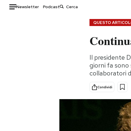
Newsletter
Podcast
Auto
QUESTO ARTICOLO
Continua
HOME
Italia
Moda
Il presidente 
Mondo
Libri
giorni fa sono
Politica
Consumismi
collaboratori d
Tecnologia
Storie/Idee
Internet
Ok Boomer!
Condividi
Scienza
Media
Cultura
Europa
Economia
Altrecose
Sport
Mondiali calcio 2026