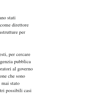
ano stati
 come direttore
strutture per
sti, per cercare
agenzia pubblica
oratori al governo
zione che sono
 mai stato
ri possibili casi