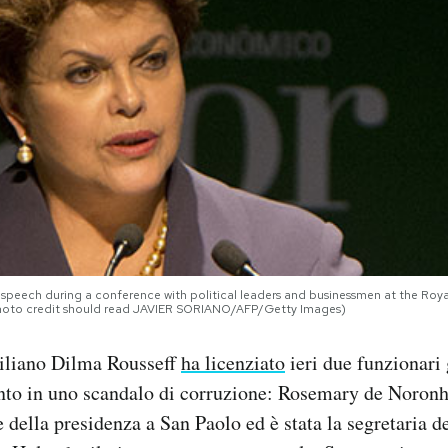
 a speech during a conference with political leaders and businessmen at the Ro
oto credit should read JAVIER SORIANO/AFP/Getty Images)
siliano Dilma Rousseff
ha licenziato
ieri due funzionari 
nto in uno scandalo di corruzione: Rosemary de Noronha
e della presidenza a San Paolo ed è stata la segretaria d