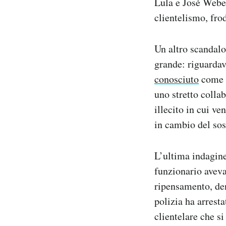
Lula e José Weber
Notifiche mobile
clientelismo, fro
Regala il Post
Hai bisogno di aiuto?
Un altro scandalo
Esci
grande: riguardav
conosciuto
come i
uno stretto colla
illecito in cui ve
in cambio del sos
L’ultima indagine
funzionario aveva
ripensamento, den
polizia ha arresta
clientelare che s