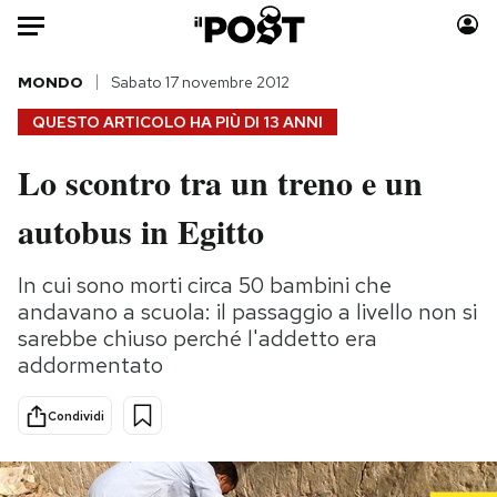
Auto
MONDO
Sabato 17 novembre 2012
QUESTO ARTICOLO HA PIÙ DI
13 ANNI
HOME
Lo scontro tra un treno e un
Italia
Moda
autobus in Egitto
Mondo
Libri
Politica
Consumismi
In cui sono morti circa 50 bambini che
Tecnologia
Storie/Idee
andavano a scuola: il passaggio a livello non si
Internet
Ok Boomer!
sarebbe chiuso perché l'addetto era
Scienza
Media
addormentato
Cultura
Europa
Economia
Altrecose
Condividi
Sport
Mondiali calcio 2026