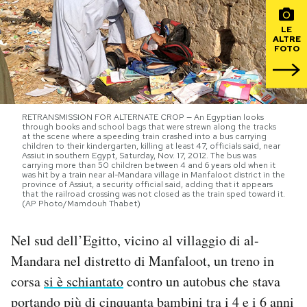
PODCAST
LE
ALTRE
FOTO
NEWSLETTER
RETRANSMISSION FOR ALTERNATE CROP — An Egyptian looks
I MIEI PREFERITI
through books and school bags that were strewn along the tracks
at the scene where a speeding train crashed into a bus carrying
children to their kindergarten, killing at least 47, officials said, near
Assiut in southern Egypt, Saturday, Nov. 17, 2012. The bus was
SHOP
carrying more than 50 children between 4 and 6 years old when it
was hit by a train near al-Mandara village in Manfaloot district in the
province of Assiut, a security official said, adding that it appears
that the railroad crossing was not closed as the train sped toward it.
(AP Photo/Mamdouh Thabet)
CALENDARIO
Nel sud dell’Egitto, vicino al villaggio di al-
AREA PERSONALE
Mandara nel distretto di Manfaloot, un treno in
corsa
si è schiantato
contro un autobus che stava
Area Personale
portando più di cinquanta bambini tra i 4 e i 6 anni
Newsletter