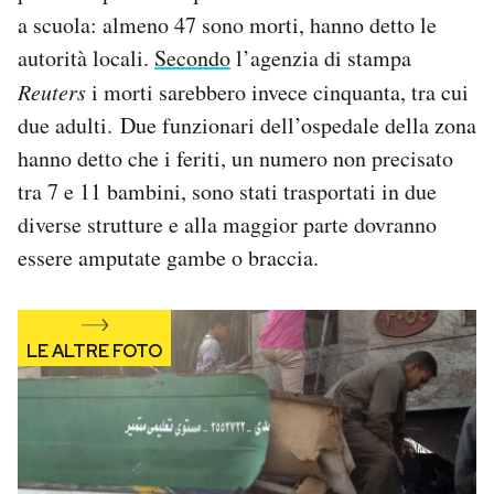
Notifiche mobile
a scuola: almeno 47 sono morti, hanno detto le
Regala il Post
autorità locali.
Secondo
l’agenzia di stampa
Hai bisogno di aiuto?
Reuters
i morti sarebbero invece cinquanta, tra cui
Esci
due adulti. Due funzionari dell’ospedale della zona
hanno detto che i feriti, un numero non precisato
tra 7 e 11 bambini, sono stati trasportati in due
diverse strutture e alla maggior parte dovranno
essere amputate gambe o braccia.