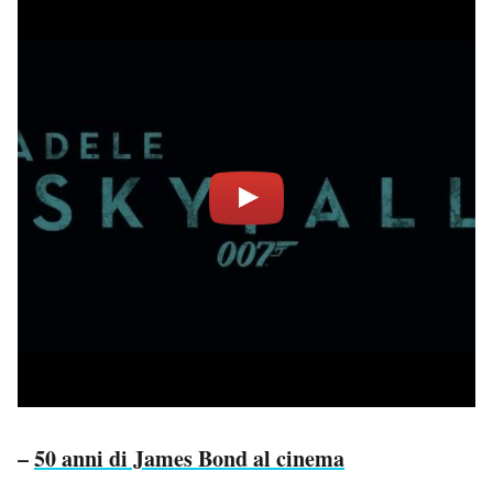
Notifiche mobile
Regala il Post
Hai bisogno di aiuto?
Esci
–
50 anni di James Bond al cinema