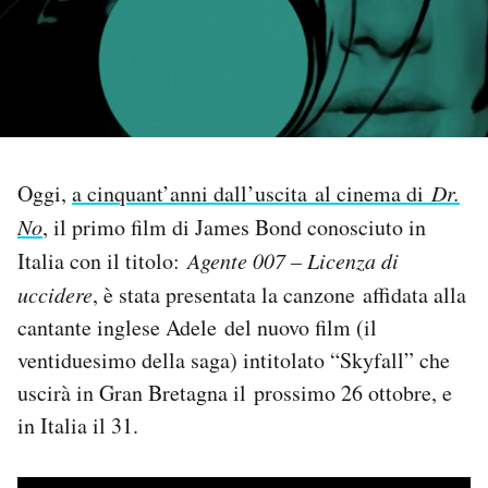
PODCAST
NEWSLETTER
I MIEI PREFERITI
Oggi,
a cinquant’anni dall’uscita al cinema di
Dr.
No
, il primo film di James Bond conosciuto in
Italia con il titolo:
Agente 007 – Licenza di
SHOP
uccidere
, è stata presentata la canzone affidata alla
cantante inglese Adele del nuovo film (il
CALENDARIO
ventiduesimo della saga) intitolato “Skyfall” che
uscirà in Gran Bretagna il prossimo 26 ottobre, e
AREA PERSONALE
in Italia il 31.
Area Personale
Newsletter