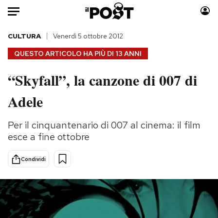
Auto
CULTURA
Venerdì 5 ottobre 2012
QUESTO ARTICOLO HA PIÙ DI
13 ANNI
HOME
“Skyfall”, la canzone di 007 di
Italia
Moda
Adele
Mondo
Libri
Politica
Consumismi
Per il cinquantenario di 007 al cinema: il film
Tecnologia
Storie/Idee
esce a fine ottobre
Internet
Ok Boomer!
Scienza
Media
Condividi
Cultura
Europa
Economia
Altrecose
Sport
Mondiali calcio 2026