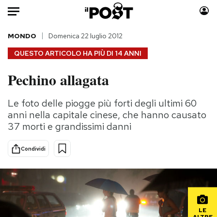
Auto
MONDO
Domenica 22 luglio 2012
QUESTO ARTICOLO HA PIÙ DI
14 ANNI
HOME
Pechino allagata
Italia
Moda
Mondo
Libri
Le foto delle piogge più forti degli ultimi 60
Politica
Consumismi
anni nella capitale cinese, che hanno causato
Tecnologia
Storie/Idee
37 morti e grandissimi danni
Internet
Ok Boomer!
Condividi
Scienza
Media
Cultura
Europa
Economia
Altrecose
Sport
Mondiali calcio 2026
LE
ALTRE