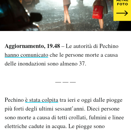
FOTO
PODCAST
NEWSLETTER
Aggiornamento, 19.48
– Le autorità di Pechino
I MIEI PREFERITI
hanno comunicato
che le persone morte a causa
delle inondazioni sono almeno 37.
SHOP
— — —
CALENDARIO
Pechino
è stata colpita
tra ieri e oggi dalle piogge
più forti degli ultimi sessant’anni. Dieci persone
AREA PERSONALE
sono morte a causa di tetti crollati, fulmini e linee
Area Personale
elettriche cadute in acqua. Le piogge sono
Newsletter