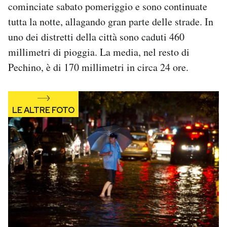
cominciate sabato pomeriggio e sono continuate
Notifiche mobile
tutta la notte, allagando gran parte delle strade. In
Regala il Post
Hai bisogno di aiuto?
uno dei distretti della città sono caduti 460
Esci
millimetri di pioggia. La media, nel resto di
Pechino, è di 170 millimetri in circa 24 ore.