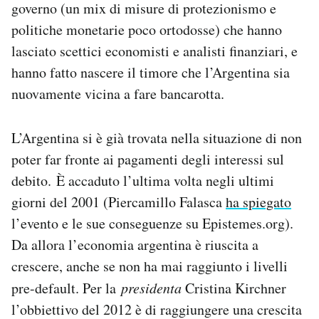
governo (un mix di misure di protezionismo e
Notifiche mobile
politiche monetarie poco ortodosse) che hanno
Regala il Post
lasciato scettici economisti e analisti finanziari, e
Hai bisogno di aiuto?
Esci
hanno fatto nascere il timore che l’Argentina sia
nuovamente vicina a fare bancarotta.
L’Argentina si è già trovata nella situazione di non
poter far fronte ai pagamenti degli interessi sul
debito. È accaduto l’ultima volta negli ultimi
giorni del 2001 (Piercamillo Falasca
ha spiegato
l’evento e le sue conseguenze su Epistemes.org).
Da allora l’economia argentina è riuscita a
crescere, anche se non ha mai raggiunto i livelli
pre-default. Per la
presidenta
Cristina Kirchner
l’obbiettivo del 2012 è di raggiungere una crescita