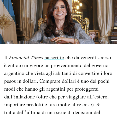
PODCAST
NEWSLETTER
I MIEI PREFERITI
Il
Financial Times
ha scritto
che da venerdì scorso
SHOP
è entrato in vigore un provvedimento del governo
argentino che vieta agli abitanti di convertire i loro
CALENDARIO
pesos in dollari. Comprare dollari è uno dei pochi
modi che hanno gli argentini per proteggersi
dall’inflazione (oltre che per viaggiare all’estero,
AREA PERSONALE
importare prodotti e fare molte altre cose). Si
Area Personale
tratta dell’ultima di una serie di decisioni del
Newsletter