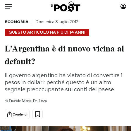
Auto
ECONOMIA
Domenica 8 luglio 2012
QUESTO ARTICOLO HA PIÙ DI
14 ANNI
HOME
L’Argentina è di nuovo vicina al
Italia
Moda
default?
Mondo
Libri
Politica
Consumismi
Il governo argentino ha vietato di convertire i
Tecnologia
Storie/Idee
pesos in dollari: perché questo è un altro
Internet
Ok Boomer!
segnale preoccupante sui conti del paese
Scienza
Media
Cultura
Europa
di
Davide Maria De Luca
Economia
Altrecose
Condividi
Sport
Mondiali calcio 2026