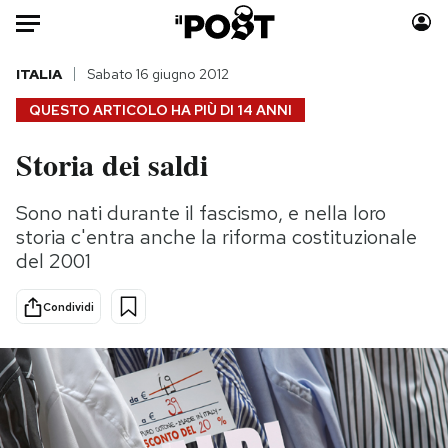
Auto
ITALIA
Sabato 16 giugno 2012
QUESTO ARTICOLO HA PIÙ DI
14 ANNI
HOME
Storia dei saldi
Italia
Moda
Mondo
Libri
Sono nati durante il fascismo, e nella loro
Politica
Consumismi
storia c'entra anche la riforma costituzionale
Tecnologia
Storie/Idee
del 2001
Internet
Ok Boomer!
Condividi
Scienza
Media
Cultura
Europa
Economia
Altrecose
Sport
Mondiali calcio 2026