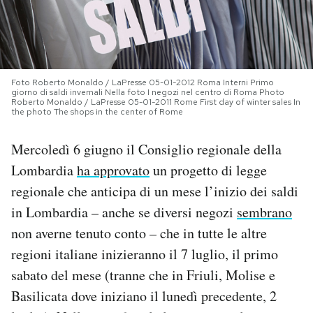
PODCAST
NEWSLETTER
Foto Roberto Monaldo / LaPresse 05-01-2012 Roma Interni Primo
giorno di saldi invernali Nella foto I negozi nel centro di Roma Photo
Roberto Monaldo / LaPresse 05-01-2011 Rome First day of winter sales In
the photo The shops in the center of Rome
I MIEI PREFERITI
Mercoledì 6 giugno il Consiglio regionale della
SHOP
Lombardia
ha approvato
un progetto di legge
regionale che anticipa di un mese l’inizio dei saldi
in Lombardia – anche se diversi negozi
sembrano
CALENDARIO
non averne tenuto conto – che in tutte le altre
regioni italiane inizieranno il 7 luglio, il primo
AREA PERSONALE
sabato del mese (tranne che in Friuli, Molise e
Area Personale
Basilicata dove iniziano il lunedì precedente, 2
Newsletter