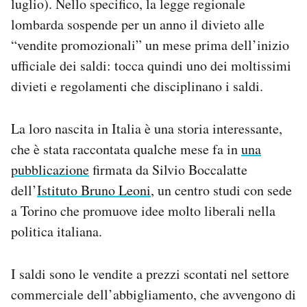
luglio). Nello specifico, la legge regionale
Notifiche mobile
lombarda sospende per un anno il divieto alle
Regala il Post
“vendite promozionali” un mese prima dell’inizio
Hai bisogno di aiuto?
ufficiale dei saldi: tocca quindi uno dei moltissimi
Esci
divieti e regolamenti che disciplinano i saldi.
La loro nascita in Italia è una storia interessante,
che è stata raccontata qualche mese fa in
una
pubblicazione
firmata da Silvio Boccalatte
dell’
Istituto Bruno Leoni
, un centro studi con sede
a Torino che promuove idee molto liberali nella
politica italiana.
I saldi sono le vendite a prezzi scontati nel settore
commerciale dell’abbigliamento, che avvengono di