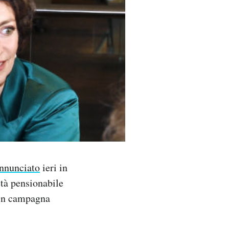
nnunciato
ieri in
età pensionabile
e in campagna