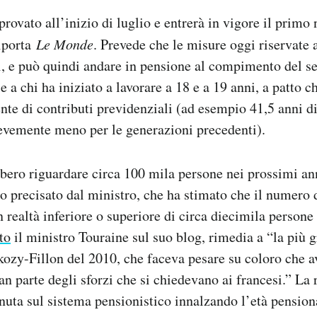
provato all’inizio di luglio e entrerà in vigore il prim
iporta
Le Monde
. Prevede che le misure oggi riservate a
i, e può quindi andare in pensione al compimento del 
se a chi ha iniziato a lavorare a 18 e a 19 anni, a patto 
ente di contributi previdenziali (ad esempio 41,5 anni di
ievemente meno per le generazioni precedenti).
bero riguardare circa 100 mila persone nei prossimi an
to precisato dal ministro, che ha stimato che il numero d
n realtà inferiore o superiore di circa diecimila persone
to
il ministro Touraine sul suo blog, rimedia a “la più g
kozy-Fillon del 2010, che faceva pesare su coloro che a
an parte degli sforzi che si chiedevano ai francesi.” La
enuta sul sistema pensionistico innalzando l’età pension