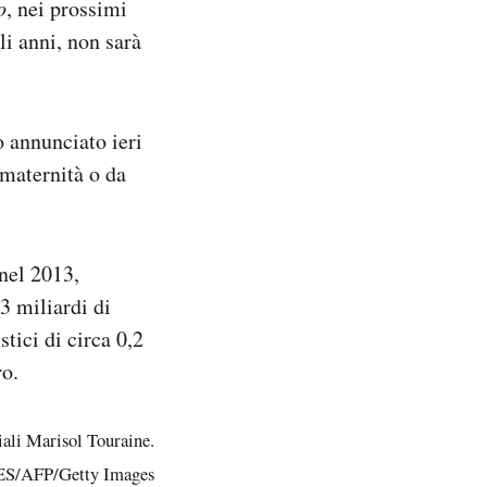
o
, nei prossimi
li anni, non sarà
o annunciato ieri
 maternità o da
nel 2013,
3 miliardi di
tici di circa 0,2
ro.
ciali Marisol Touraine.
/AFP/Getty Images