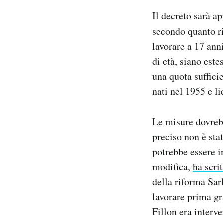
Notifiche mobile
Il decreto sarà ap
Regala il Post
secondo quanto r
Hai bisogno di aiuto?
lavorare a 17 ann
Esci
di età, siano este
una quota suffici
nati nel 1955 e l
Le misure dovreb
preciso non è sta
potrebbe essere i
modifica,
ha scrit
della riforma Sar
lavorare prima gr
Fillon era interv