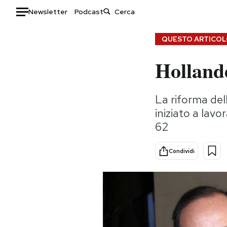
Newsletter
Podcast
Auto
QUESTO ARTICOLO
Hollande
HOME
Italia
Moda
La riforma del
Mondo
Libri
iniziato a lavo
Politica
Consumismi
62
Tecnologia
Storie/Idee
Internet
Ok Boomer!
Condividi
Scienza
Media
Cultura
Europa
Economia
Altrecose
Sport
Mondiali calcio 2026