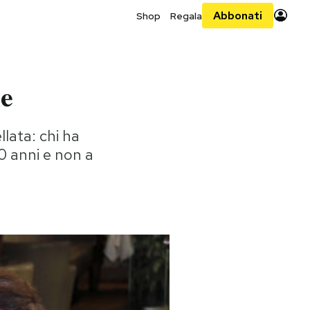
Abbonati
Shop
Regala
le
lata: chi ha
60 anni e non a