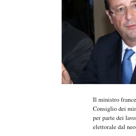
PODCAST
NEWSLETTER
I MIEI PREFERITI
SHOP
CALENDARIO
Il ministro france
Consiglio dei min
AREA PERSONALE
per parte dei lav
Area Personale
elettorale dal ne
Newsletter