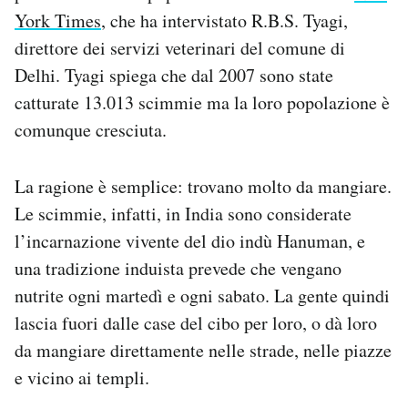
Notifiche mobile
York Times
, che ha intervistato R.B.S. Tyagi,
Regala il Post
direttore dei servizi veterinari del comune di
Hai bisogno di aiuto?
Delhi. Tyagi spiega che dal 2007 sono state
Esci
catturate 13.013 scimmie ma la loro popolazione è
comunque cresciuta.
La ragione è semplice: trovano molto da mangiare.
Le scimmie, infatti, in India sono considerate
l’incarnazione vivente del dio indù Hanuman, e
una tradizione induista prevede che vengano
nutrite ogni martedì e ogni sabato. La gente quindi
lascia fuori dalle case del cibo per loro, o dà loro
da mangiare direttamente nelle strade, nelle piazze
e vicino ai templi.