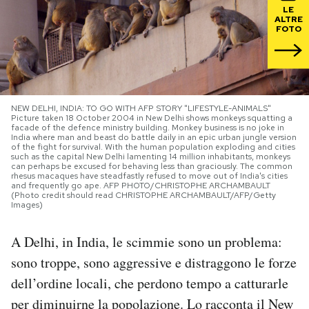
LE
ALTRE
PODCAST
FOTO
NEWSLETTER
NEW DELHI, INDIA: TO GO WITH AFP STORY "LIFESTYLE-ANIMALS"
I MIEI PREFERITI
Picture taken 18 October 2004 in New Delhi shows monkeys squatting a
facade of the defence ministry building. Monkey business is no joke in
India where man and beast do battle daily in an epic urban jungle version
of the fight for survival. With the human population exploding and cities
such as the capital New Delhi lamenting 14 million inhabitants, monkeys
SHOP
can perhaps be excused for behaving less than graciously. The common
rhesus macaques have steadfastly refused to move out of India's cities
and frequently go ape. AFP PHOTO/CHRISTOPHE ARCHAMBAULT
(Photo credit should read CHRISTOPHE ARCHAMBAULT/AFP/Getty
Images)
CALENDARIO
A Delhi, in India, le scimmie sono un problema:
AREA PERSONALE
sono troppe, sono aggressive e distraggono le forze
dell’ordine locali, che perdono tempo a catturarle
Area Personale
per diminuirne la popolazione. Lo racconta il
New
Newsletter