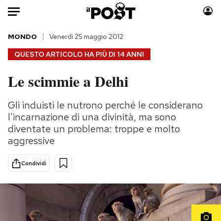
Auto
MONDO
Venerdì 25 maggio 2012
QUESTO ARTICOLO HA PIÙ DI
14 ANNI
HOME
Le scimmie a Delhi
Italia
Moda
Mondo
Libri
Gli induisti le nutrono perché le considerano
Politica
Consumismi
l'incarnazione di una divinità, ma sono
Tecnologia
Storie/Idee
diventate un problema: troppe e molto
aggressive
Internet
Ok Boomer!
Scienza
Media
Condividi
Cultura
Europa
Economia
Altrecose
Sport
Mondiali calcio 2026