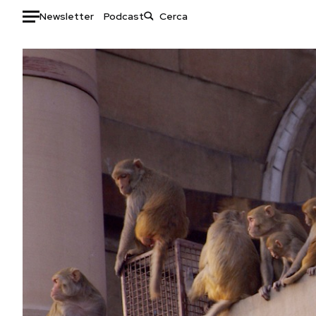
Newsletter
Podcast
Auto
HOME
Italia
Moda
Mondo
Libri
Politica
Consumismi
Tecnologia
Storie/Idee
Internet
Ok Boomer!
Scienza
Media
Cultura
Europa
Economia
Altrecose
Sport
Mondiali calcio 2026