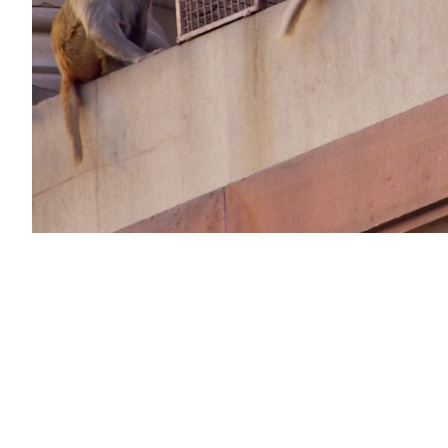
PODCAST
NEWSLETTER
I MIEI PREFERITI
SHOP
CALENDARIO
AREA PERSONALE
Area Personale
Newsletter