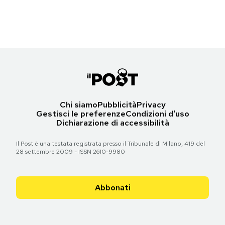
Torna all'articolo
Notifiche mobile
Regala il Post
Torna all'articolo
Hai bisogno di aiuto?
Esci
Chi siamo
Pubblicità
Privacy
Gestisci le preferenze
Condizioni d'uso
Dichiarazione di accessibilità
Il Post è una testata registrata presso il Tribunale di Milano, 419 del
28 settembre 2009 - ISSN 2610-9980
Abbonati