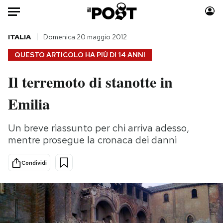
Auto
ITALIA
Domenica 20 maggio 2012
QUESTO ARTICOLO HA PIÙ DI
14 ANNI
HOME
Il terremoto di stanotte in
Italia
Moda
Emilia
Mondo
Libri
Politica
Consumismi
Un breve riassunto per chi arriva adesso,
Tecnologia
Storie/Idee
mentre prosegue la cronaca dei danni
Internet
Ok Boomer!
Scienza
Media
Condividi
Cultura
Europa
Economia
Altrecose
Sport
Mondiali calcio 2026