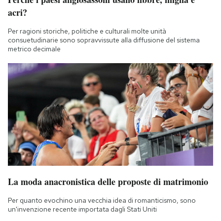
Notifiche mobile
acri?
Regala il Post
Per ragioni storiche, politiche e culturali molte unità
Hai bisogno di aiuto?
consuetudinarie sono sopravvissute alla diffusione del sistema
Esci
metrico decimale
La moda anacronistica delle proposte di matrimonio
Per quanto evochino una vecchia idea di romanticismo, sono
un'invenzione recente importata dagli Stati Uniti