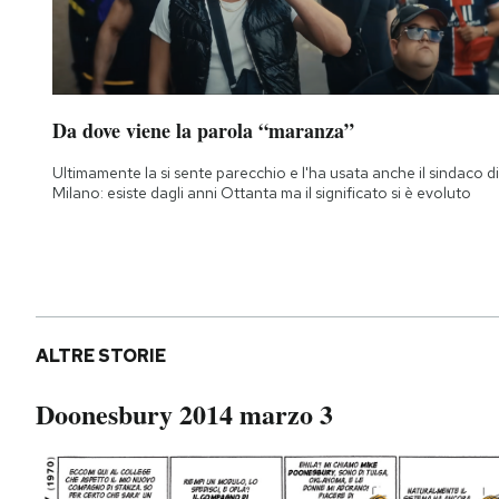
Notifiche mobile
Regala il Post
Hai bisogno di aiuto?
Esci
Da dove viene la parola “maranza”
Ultimamente la si sente parecchio e l'ha usata anche il sindaco di
Milano: esiste dagli anni Ottanta ma il significato si è evoluto
ALTRE STORIE
Doonesbury 2014 marzo 3