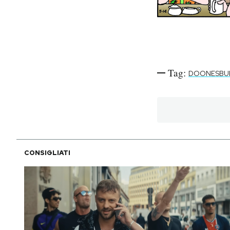
PODCAST
NEWSLETTER
Tag:
DOONESBU
I MIEI PREFERITI
SHOP
CONSIGLIATI
CALENDARIO
AREA PERSONALE
Area Personale
Newsletter