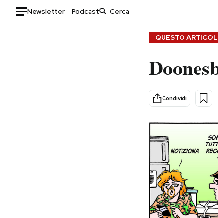
Newsletter
Podcast
Auto
QUESTO ARTICOLO
Doonesb
HOME
Italia
Moda
Mondo
Libri
Condividi
Politica
Consumismi
Tecnologia
Storie/Idee
Internet
Ok Boomer!
Scienza
Media
Cultura
Europa
Economia
Altrecose
Sport
Mondiali calcio 2026