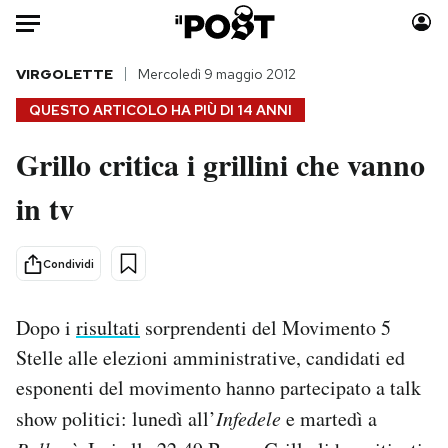
Auto
VIRGOLETTE
Mercoledì 9 maggio 2012
QUESTO ARTICOLO HA PIÙ DI
14 ANNI
HOME
Grillo critica i grillini che vanno
Italia
Moda
in tv
Mondo
Libri
Politica
Consumismi
Tecnologia
Storie/Idee
Condividi
Internet
Ok Boomer!
Scienza
Media
Dopo i
risultati
sorprendenti del Movimento 5
Cultura
Europa
Stelle alle elezioni amministrative, candidati ed
Economia
Altrecose
esponenti del movimento hanno partecipato a talk
Sport
Mondiali calcio 2026
show politici: lunedì all’
Infedele
e martedì a