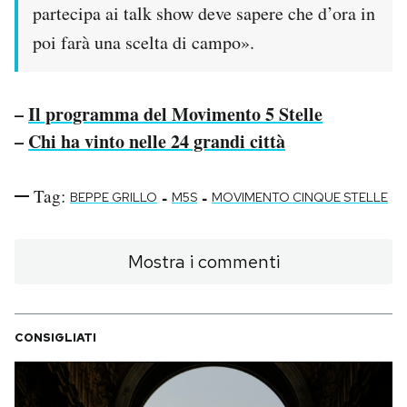
partecipa ai talk show deve sapere che d’ora in
Notifiche mobile
Regala il Post
poi farà una scelta di campo».
Hai bisogno di aiuto?
Esci
–
Il programma del Movimento 5 Stelle
–
Chi ha vinto nelle 24 grandi città
Tag:
-
-
BEPPE GRILLO
M5S
MOVIMENTO CINQUE STELLE
Mostra i commenti
CONSIGLIATI