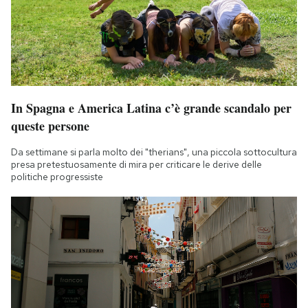
In Spagna e America Latina c’è grande scandalo per
queste persone
Da settimane si parla molto dei "therians", una piccola sottocultura
presa pretestuosamente di mira per criticare le derive delle
politiche progressiste