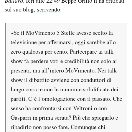
Ballarò
. Ieri alle 22:49 Beppe Grillo li ha criticati
sul suo blog,
scrivendo
:
PODCAST
NEWSLETTER
«Se il MoVimento 5 Stelle avesse scelto la
televisione per affermarsi, oggi sarebbe allo
zero qualcosa per cento. Partecipare ai talk
I MIEI PREFERITI
show fa perdere voti e credibilità non solo ai
presenti, ma all’intero MoVimento. Nei talk
SHOP
show il dibattito avviene con conduttori di
lungo corso e con le mummie solidificate dei
CALENDARIO
partiti. C’è l’omologazione con il passato. Che
senso ha confrontarsi con Veltroni o con
AREA PERSONALE
Gasparri in prima serata? Più che spiegarlo e
Area Personale
ribadirlo non posso fare. Comunque chi
Newsletter