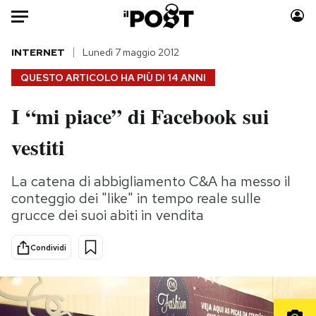
Auto
INTERNET
Lunedì 7 maggio 2012
QUESTO ARTICOLO HA PIÙ DI
14 ANNI
HOME
I “mi piace” di Facebook sui
Italia
Moda
vestiti
Mondo
Libri
Politica
Consumismi
La catena di abbigliamento C&A ha messo il
Tecnologia
Storie/Idee
conteggio dei "like" in tempo reale sulle
Internet
Ok Boomer!
grucce dei suoi abiti in vendita
Scienza
Media
Cultura
Europa
Condividi
Economia
Altrecose
Sport
Mondiali calcio 2026