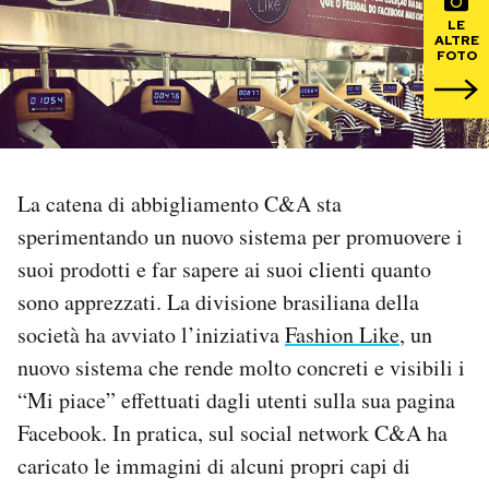
LE
ALTRE
PODCAST
FOTO
NEWSLETTER
I MIEI PREFERITI
La catena di abbigliamento C&A sta
sperimentando un nuovo sistema per promuovere i
SHOP
suoi prodotti e far sapere ai suoi clienti quanto
sono apprezzati. La divisione brasiliana della
società ha avviato l’iniziativa
Fashion Like
, un
CALENDARIO
nuovo sistema che rende molto concreti e visibili i
“Mi piace” effettuati dagli utenti sulla sua pagina
AREA PERSONALE
Facebook. In pratica, sul social network C&A ha
Area Personale
caricato le immagini di alcuni propri capi di
Newsletter