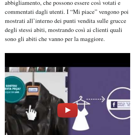
abbigliamento, che possono essere così votati e
Notifiche mobile
commentati dagli utenti. I “Mi piace” vengono poi
Regala il Post
mostrati all’interno dei punti vendita sulle grucce
Hai bisogno di aiuto?
Esci
degli stessi abiti, mostrando così ai clienti quali
sono gli abiti che vanno per la maggiore.