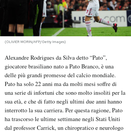
PODCAST
NEWSLETTER
(OLIVIER MORIN/AFP/Getty Images)
I MIEI PREFERITI
Alexandre Rodrigues da Silva detto “Pato”,
giocatore brasiliano nato a Pato Branco, è una
SHOP
delle più grandi promesse del calcio mondiale.
Pato ha solo 22 anni ma da molti mesi soffre di
CALENDARIO
una serie di infortuni che sono molto insoliti per la
sua età, e che di fatto negli ultimi due anni hanno
AREA PERSONALE
interrotto la sua carriera. Per questa ragione, Pato
ha trascorso le ultime settimane negli Stati Uniti
Area Personale
dal professor Carrick, un chiropratico e neurologo
Newsletter