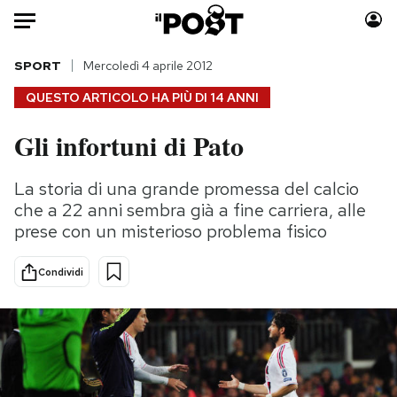
Auto
SPORT
Mercoledì 4 aprile 2012
QUESTO ARTICOLO HA PIÙ DI
14 ANNI
HOME
Gli infortuni di Pato
Italia
Moda
Mondo
Libri
La storia di una grande promessa del calcio
Politica
Consumismi
che a 22 anni sembra già a fine carriera, alle
Tecnologia
Storie/Idee
prese con un misterioso problema fisico
Internet
Ok Boomer!
Condividi
Scienza
Media
Cultura
Europa
Economia
Altrecose
Sport
Mondiali calcio 2026