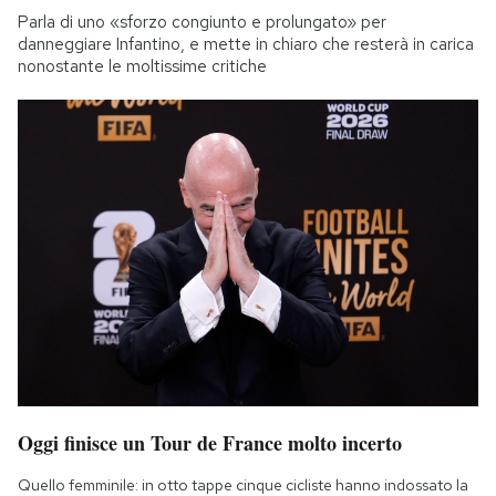
Parla di uno «sforzo congiunto e prolungato» per
danneggiare Infantino, e mette in chiaro che resterà in carica
nonostante le moltissime critiche
Oggi finisce un Tour de France molto incerto
Quello femminile: in otto tappe cinque cicliste hanno indossato la