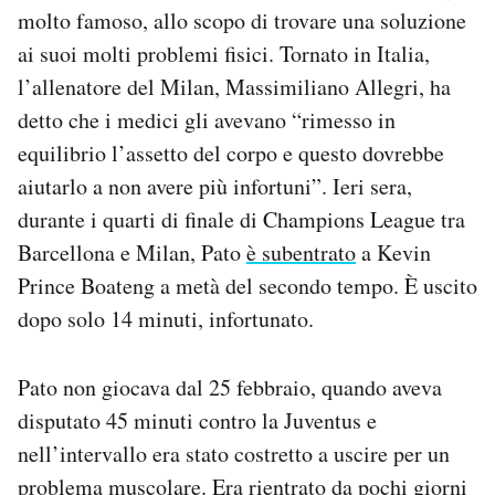
molto famoso, allo scopo di trovare una soluzione
Notifiche mobile
Regala il Post
ai suoi molti problemi fisici. Tornato in Italia,
Hai bisogno di aiuto?
l’allenatore del Milan, Massimiliano Allegri, ha
Esci
detto che i medici gli avevano “rimesso in
equilibrio l’assetto del corpo e questo dovrebbe
aiutarlo a non avere più infortuni”. Ieri sera,
durante i quarti di finale di Champions League tra
Barcellona e Milan, Pato
è subentrato
a Kevin
Prince Boateng a metà del secondo tempo. È uscito
dopo solo 14 minuti, infortunato.
Pato non giocava dal 25 febbraio, quando aveva
disputato 45 minuti contro la Juventus e
nell’intervallo era stato costretto a uscire per un
problema muscolare. Era rientrato da pochi giorni