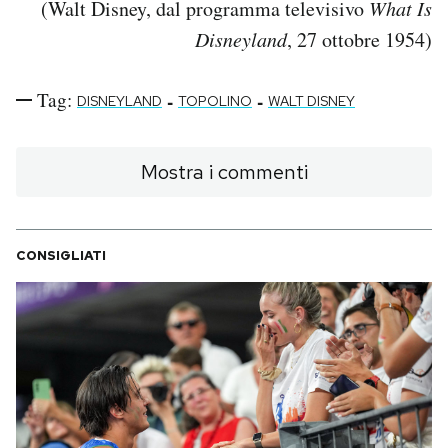
(Walt Disney, dal programma televisivo
What Is
Disneyland
, 27 ottobre 1954)
PODCAST
Tag:
-
-
DISNEYLAND
TOPOLINO
WALT DISNEY
NEWSLETTER
Mostra i commenti
I MIEI PREFERITI
SHOP
CONSIGLIATI
CALENDARIO
AREA PERSONALE
Area Personale
Newsletter