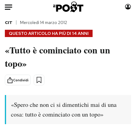
Auto
CIT
Mercoledì 14 marzo 2012
QUESTO ARTICOLO HA PIÙ DI
14 ANNI
HOME
«Tutto è cominciato con un
Italia
Moda
topo»
Mondo
Libri
Politica
Consumismi
Tecnologia
Storie/Idee
Condividi
Internet
Ok Boomer!
Scienza
Media
«Spero che non ci si dimentichi mai di una
Cultura
Europa
Economia
Altrecose
cosa: tutto è cominciato con un topo»
Sport
Mondiali calcio 2026