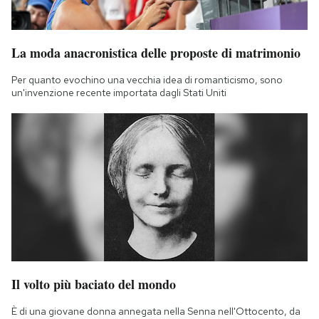
Notifiche mobile
Regala il Post
Hai bisogno di aiuto?
La moda anacronistica delle proposte di matrimonio
Esci
Per quanto evochino una vecchia idea di romanticismo, sono
un'invenzione recente importata dagli Stati Uniti
Il volto più baciato del mondo
È di una giovane donna annegata nella Senna nell'Ottocento, da