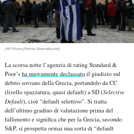
PODCAST
NEWSLETTER
(AP Photo/Petros Giannakouris)
I MIEI PREFERITI
La scorsa notte l’agenzia di rating Standard &
SHOP
Poor’s
ha nuovamente declassato
il giudizio sul
debito sovrano della Grecia, portandolo da CC
CALENDARIO
(livello spazzatura, quasi default) a SD (
Selective
Default
), cioè “default selettivo”. Si tratta
dell’ultimo gradino di valutazione prima del
AREA PERSONALE
fallimento e significa che per la Grecia, secondo
Area Personale
S&P, si prospetta ormai una sorta di “default
Newsletter