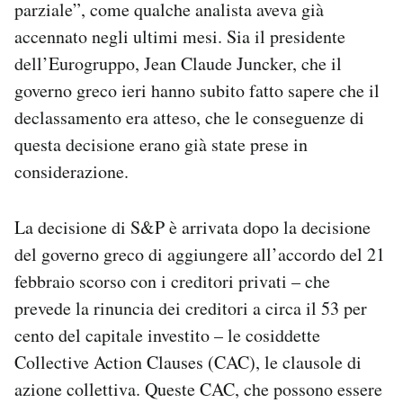
parziale”, come qualche analista aveva già
Notifiche mobile
accennato negli ultimi mesi. Sia il presidente
Regala il Post
dell’Eurogruppo, Jean Claude Juncker, che il
Hai bisogno di aiuto?
Esci
governo greco ieri hanno subito fatto sapere che il
declassamento era atteso, che le conseguenze di
questa decisione erano già state prese in
considerazione.
La decisione di S&P è arrivata dopo la decisione
del governo greco di aggiungere all’accordo del 21
febbraio scorso con i creditori privati – che
prevede la rinuncia dei creditori a circa il 53 per
cento del capitale investito – le cosiddette
Collective Action Clauses (CAC), le clausole di
azione collettiva. Queste CAC, che possono essere