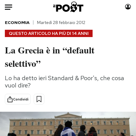
Auto
ECONOMIA
Martedì 28 febbraio 2012
QUESTO ARTICOLO HA PIÙ DI
14 ANNI
HOME
La Grecia è in “default
Italia
Moda
selettivo”
Mondo
Libri
Politica
Consumismi
Lo ha detto ieri Standard & Poor's, che cosa
Tecnologia
Storie/Idee
vuol dire?
Internet
Ok Boomer!
Scienza
Media
Condividi
Cultura
Europa
Economia
Altrecose
Sport
Mondiali calcio 2026