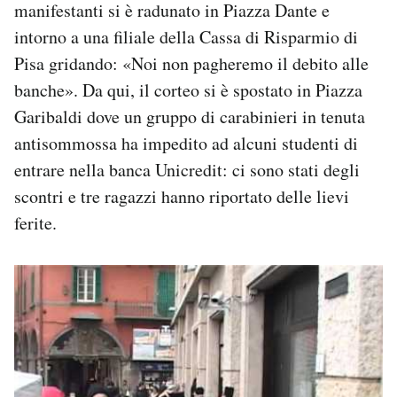
manifestanti si è radunato in Piazza Dante e
Notifiche mobile
intorno a una filiale della Cassa di Risparmio di
Regala il Post
Pisa gridando: «Noi non pagheremo il debito alle
Hai bisogno di aiuto?
Esci
banche». Da qui, il corteo si è spostato in Piazza
Garibaldi dove un gruppo di carabinieri in tenuta
antisommossa ha impedito ad alcuni studenti di
entrare nella banca Unicredit: ci sono stati degli
scontri e tre ragazzi hanno riportato delle lievi
ferite.