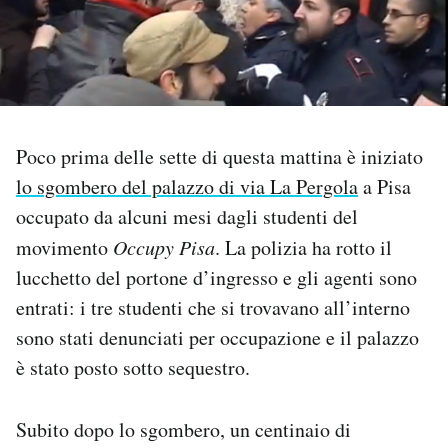
PODCAST
NEWSLETTER
Poco prima delle sette di questa mattina è iniziato
I MIEI PREFERITI
lo sgombero del palazzo di via La Pergola
a Pisa
occupato da alcuni mesi dagli studenti del
SHOP
movimento
Occupy Pisa
. La polizia ha rotto il
lucchetto del portone d’ingresso e gli agenti sono
entrati: i tre studenti che si trovavano all’interno
CALENDARIO
sono stati denunciati per occupazione e il palazzo
è stato posto sotto sequestro.
AREA PERSONALE
Area Personale
Subito dopo lo sgombero, un centinaio di
Newsletter