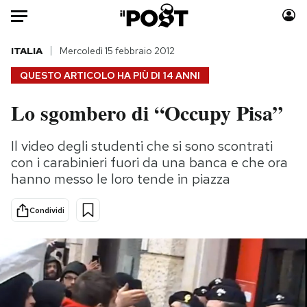
Auto
ITALIA
Mercoledì 15 febbraio 2012
QUESTO ARTICOLO HA PIÙ DI
14 ANNI
HOME
Lo sgombero di “Occupy Pisa”
Italia
Moda
Mondo
Libri
Il video degli studenti che si sono scontrati
Politica
Consumismi
con i carabinieri fuori da una banca e che ora
Tecnologia
Storie/Idee
hanno messo le loro tende in piazza
Internet
Ok Boomer!
Condividi
Scienza
Media
Cultura
Europa
Economia
Altrecose
Sport
Mondiali calcio 2026