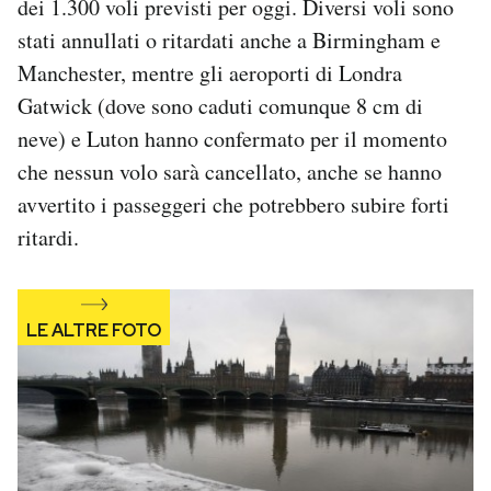
dei 1.300 voli previsti per oggi. Diversi voli sono
Notifiche mobile
stati annullati o ritardati anche a Birmingham e
Regala il Post
Manchester, mentre gli aeroporti di Londra
Hai bisogno di aiuto?
Gatwick (dove sono caduti comunque 8 cm di
Esci
neve) e Luton hanno confermato per il momento
che nessun volo sarà cancellato, anche se hanno
avvertito i passeggeri che potrebbero subire forti
ritardi.