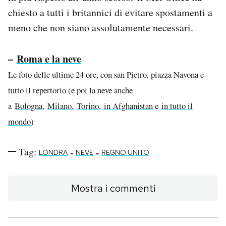
chiesto a tutti i britannici di evitare spostamenti a
meno che non siano assolutamente necessari.
–
Roma e la neve
Le foto delle ultime 24 ore, con san Pietro, piazza Navona e
tutto il repertorio (e poi la neve anche
a
Bologna
,
Milano
,
Torino
,
in Afghanistan
e
in tutto il
mondo
)
Tag:
-
-
LONDRA
NEVE
REGNO UNITO
Mostra i commenti