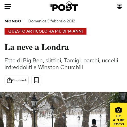
Auto
MONDO
Domenica 5 febbraio 2012
QUESTO ARTICOLO HA PIÙ DI
14 ANNI
HOME
La neve a Londra
Italia
Moda
Mondo
Libri
Foto di Big Ben, slittini, Tamigi, parchi, uccelli
Politica
Consumismi
infreddoliti e Winston Churchill
Tecnologia
Storie/Idee
Internet
Ok Boomer!
Condividi
Scienza
Media
Cultura
Europa
Economia
Altrecose
Sport
Mondiali calcio 2026
LE
ALTRE
FOTO