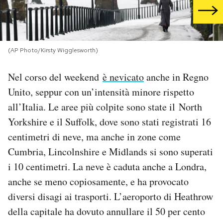
PODCAST
(AP Photo/Kirsty Wigglesworth)
NEWSLETTER
Nel corso del weekend
è nevicato
anche in Regno
I MIEI PREFERITI
Unito
, seppur con un’intensità minore rispetto
all’Italia. Le aree più colpite sono state il North
SHOP
Yorkshire e il Suffolk, dove sono stati registrati 16
centimetri di neve, ma anche in zone come
Cumbria, Lincolnshire e Midlands si sono superati
CALENDARIO
i 10 centimetri. La neve è caduta anche a Londra,
anche se meno copiosamente, e ha provocato
AREA PERSONALE
diversi disagi ai trasporti. L’aeroporto di Heathrow
Area Personale
della capitale ha dovuto annullare il 50 per cento
Newsletter