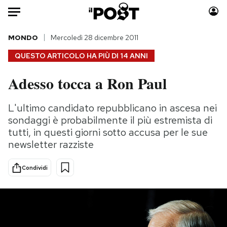
Auto
MONDO
Mercoledì 28 dicembre 2011
QUESTO ARTICOLO HA PIÙ DI
14 ANNI
HOME
Adesso tocca a Ron Paul
Italia
Moda
Mondo
Libri
L'ultimo candidato repubblicano in ascesa nei
Politica
Consumismi
sondaggi è probabilmente il più estremista di
Tecnologia
Storie/Idee
tutti, in questi giorni sotto accusa per le sue
newsletter razziste
Internet
Ok Boomer!
Scienza
Media
Condividi
Cultura
Europa
Economia
Altrecose
Sport
Mondiali calcio 2026