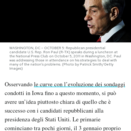
PODCAST
NEWSLETTER
WASHINGTON, DC – OCTOBER 5: Republican presidential
I MIEI PREFERITI
candidate U.S. Rep. Ron Paul (R-TX) speaks during a luncheon at
the National Press Club on October 5, 2011 in Washington, DC. Paul
was addressing those in attendance on his strategies to deal with
many of the nation’s problems. (Photo by Patrick Smith/Getty
Images)
SHOP
Osservando
le curve con l’evoluzione dei sondaggi
CALENDARIO
condotti in Iowa fino a questo momento, si può
avere un’idea piuttosto chiara di quello che è
AREA PERSONALE
successo con i candidati repubblicani alla
presidenza degli Stati Uniti. Le primarie
Area Personale
cominciano tra pochi giorni, il 3 gennaio proprio
Newsletter