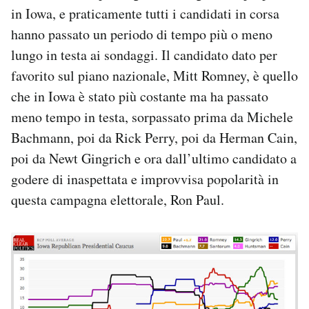
in Iowa, e praticamente tutti i candidati in corsa
Notifiche mobile
Regala il Post
hanno passato un periodo di tempo più o meno
Hai bisogno di aiuto?
lungo in testa ai sondaggi. Il candidato dato per
Esci
favorito sul piano nazionale, Mitt Romney, è quello
che in Iowa è stato più costante ma ha passato
meno tempo in testa, sorpassato prima da Michele
Bachmann, poi da Rick Perry, poi da Herman Cain,
poi da Newt Gingrich e ora dall’ultimo candidato a
godere di inaspettata e improvvisa popolarità in
questa campagna elettorale, Ron Paul.