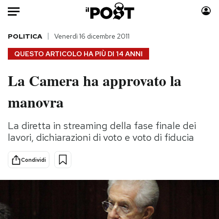
Auto
POLITICA
Venerdì 16 dicembre 2011
QUESTO ARTICOLO HA PIÙ DI
14 ANNI
HOME
La Camera ha approvato la
Italia
Moda
manovra
Mondo
Libri
Politica
Consumismi
La diretta in streaming della fase finale dei
Tecnologia
Storie/Idee
lavori, dichiarazioni di voto e voto di fiducia
Internet
Ok Boomer!
Scienza
Media
Condividi
Cultura
Europa
Economia
Altrecose
Sport
Mondiali calcio 2026