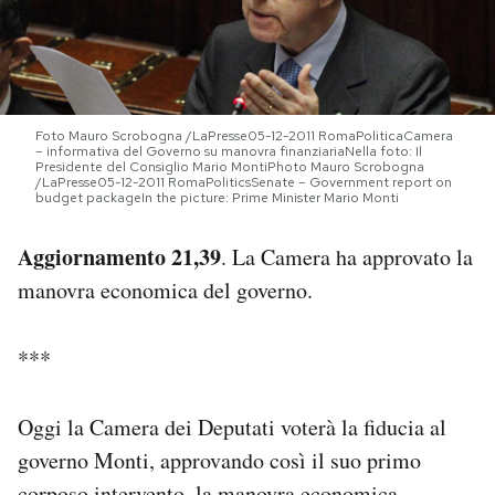
PODCAST
NEWSLETTER
Foto Mauro Scrobogna /LaPresse05-12-2011 RomaPoliticaCamera
– informativa del Governo su manovra finanziariaNella foto: Il
Presidente del Consiglio Mario MontiPhoto Mauro Scrobogna
/LaPresse05-12-2011 RomaPoliticsSenate – Government report on
I MIEI PREFERITI
budget packageIn the picture: Prime Minister Mario Monti
Aggiornamento 21,39
. La Camera ha approvato la
SHOP
manovra economica del governo.
CALENDARIO
***
AREA PERSONALE
Oggi la Camera dei Deputati voterà la fiducia al
Area Personale
governo Monti, approvando così il suo primo
Newsletter
corposo intervento, la manovra economica