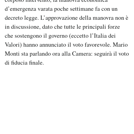
Notifiche mobile
d’emergenza varata poche settimane fa con un
Regala il Post
decreto legge. L’approvazione della manovra non è
Hai bisogno di aiuto?
in discussione, dato che tutte le principali forze
Esci
che sostengono il governo (eccetto l’Italia dei
Valori) hanno annunciato il voto favorevole. Mario
Monti sta parlando ora alla Camera: seguirà il voto
di fiducia finale.