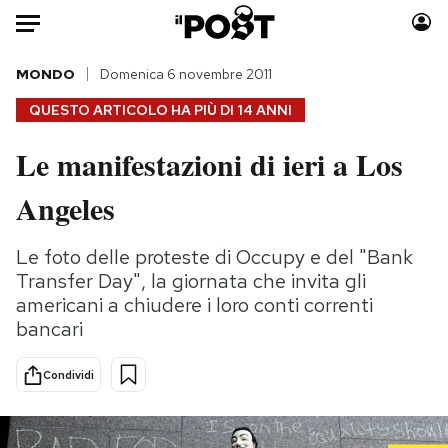
Auto
MONDO
Domenica 6 novembre 2011
QUESTO ARTICOLO HA PIÙ DI
14 ANNI
HOME
Le manifestazioni di ieri a Los
Italia
Moda
Angeles
Mondo
Libri
Politica
Consumismi
Le foto delle proteste di Occupy e del "Bank
Tecnologia
Storie/Idee
Transfer Day", la giornata che invita gli
Internet
Ok Boomer!
americani a chiudere i loro conti correnti
Scienza
Media
bancari
Cultura
Europa
Economia
Altrecose
Condividi
Sport
Mondiali calcio 2026