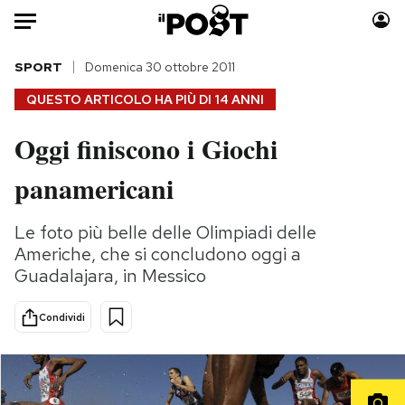
Auto
SPORT
Domenica 30 ottobre 2011
QUESTO ARTICOLO HA PIÙ DI
14 ANNI
HOME
Oggi finiscono i Giochi
Italia
Moda
panamericani
Mondo
Libri
Politica
Consumismi
Le foto più belle delle Olimpiadi delle
Tecnologia
Storie/Idee
Americhe, che si concludono oggi a
Internet
Ok Boomer!
Guadalajara, in Messico
Scienza
Media
Cultura
Europa
Condividi
Economia
Altrecose
Sport
Mondiali calcio 2026