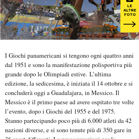
LE
ALTRE
PODCAST
FOTO
NEWSLETTER
I MIEI PREFERITI
I Giochi panamericani si tengono ogni quattro anni
dal 1951 e sono la manifestazione polisportiva più
grande dopo le Olimpiadi estive. L’ultima
SHOP
edizione, la sedicesima, è iniziata il 14 ottobre e si
concluderà oggi a Guadalajara, in Messico. Il
CALENDARIO
Messico è il primo paese ad avere ospitato tre volte
l’evento, dopo i Giochi del 1955 e del 1975.
AREA PERSONALE
Stanno partecipando poco più di 6.000 atleti da 42
Area Personale
nazioni diverse, e si sono tenute più di 350 gare in
Newsletter