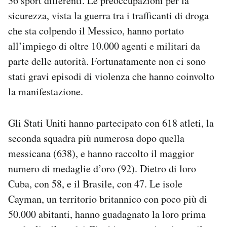
36 sport differenti. Le preoccupazioni per la
Notifiche mobile
sicurezza, vista la guerra tra i trafficanti di droga
Regala il Post
che sta colpendo il Messico, hanno portato
Hai bisogno di aiuto?
all’impiego di oltre 10.000 agenti e militari da
Esci
parte delle autorità. Fortunatamente non ci sono
stati gravi episodi di violenza che hanno coinvolto
la manifestazione.
Gli Stati Uniti hanno partecipato con 618 atleti, la
seconda squadra più numerosa dopo quella
messicana (638), e hanno raccolto il maggior
numero di medaglie d’oro (92). Dietro di loro
Cuba, con 58, e il Brasile, con 47. Le isole
Cayman, un territorio britannico con poco più di
50.000 abitanti, hanno guadagnato la loro prima