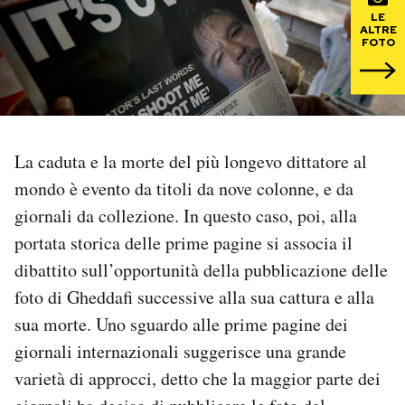
LE
ALTRE
PODCAST
FOTO
NEWSLETTER
I MIEI PREFERITI
La caduta e la morte del più longevo dittatore al
mondo è evento da titoli da nove colonne, e da
giornali da collezione. In questo caso, poi, alla
SHOP
portata storica delle prime pagine si associa il
dibattito sull’opportunità della pubblicazione delle
CALENDARIO
foto di Gheddafi successive alla sua cattura e alla
sua morte. Uno sguardo alle prime pagine dei
AREA PERSONALE
giornali internazionali suggerisce una grande
Area Personale
varietà di approcci, detto che la maggior parte dei
Newsletter