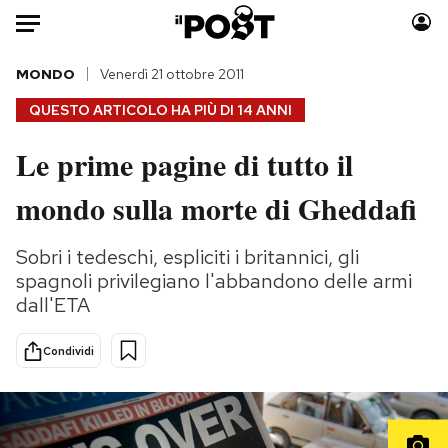
Auto
MONDO
Venerdì 21 ottobre 2011
QUESTO ARTICOLO HA PIÙ DI
14 ANNI
HOME
Le prime pagine di tutto il
Italia
Moda
mondo sulla morte di Gheddafi
Mondo
Libri
Politica
Consumismi
Sobri i tedeschi, espliciti i britannici, gli
Tecnologia
Storie/Idee
spagnoli privilegiano l'abbandono delle armi
Internet
Ok Boomer!
dall'ETA
Scienza
Media
Cultura
Europa
Condividi
Economia
Altrecose
Sport
Mondiali calcio 2026