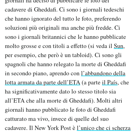
giornali ha deciso di pubblicare le foto del
Notifiche mobile
cadavere di Gheddafi. Ci sono i giornali tedeschi
Regala il Post
che hanno ignorato del tutto le foto, preferendo
Hai bisogno di aiuto?
soluzioni più originali ma anche più fredde. Ci
Esci
sono i giornali britannici che le hanno pubblicate
molto grosse e con titoli a effetto (si veda il
Sun
,
per esempio, che però è un tabloid). Ci sono gli
spagnoli che hanno relegato la morte di Gheddafi
in secondo piano, aprendo con
l’abbandono della
lotta armata da parte dell’ETA
(a parte
il País
, che
ha significativamente dato lo stesso titolo sia
all’ETA che alla morte di Gheddafi). Molti altri
giornali hanno pubblicato le foto di Gheddafi
catturato ma vivo, invece di quelle del suo
cadavere. Il New York Post è
l’unico che ci scherza