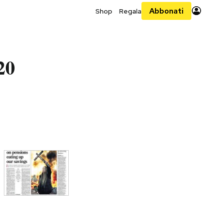
Abbonati
Shop
Regala
20