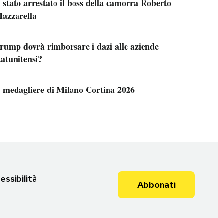
 stato arrestato il boss della camorra Roberto
azzarella
rump dovrà rimborsare i dazi alle aziende
tatunitensi?
l medagliere di Milano Cortina 2026
essibilità
Abbonati