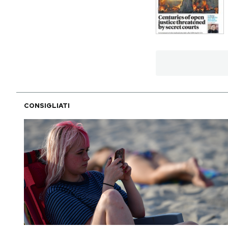
PODCAST
NEWSLETTER
I MIEI PREFERITI
CONSIGLIATI
SHOP
CALENDARIO
AREA PERSONALE
Area Personale
Newsletter