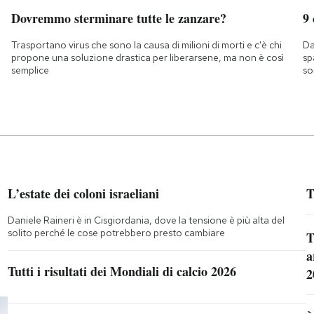
Dovremmo sterminare tutte le zanzare?
9
Trasportano virus che sono la causa di milioni di morti e c'è chi
Da
propone una soluzione drastica per liberarsene, ma non è così
sp
semplice
so
L’estate dei coloni israeliani
T
Daniele Raineri è in Cisgiordania, dove la tensione è più alta del
solito perché le cose potrebbero presto cambiare
T
a
Tutti i risultati dei Mondiali di calcio 2026
2