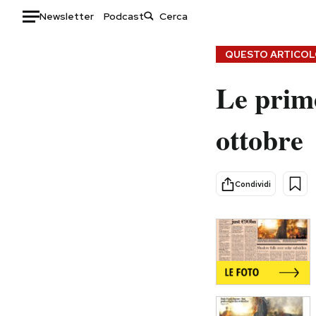
Newsletter
Podcast
Auto
QUESTO ARTICOLO
Le prime
HOME
Italia
Moda
ottobre
Mondo
Libri
Politica
Consumismi
Tecnologia
Storie/Idee
Condividi
Internet
Ok Boomer!
Scienza
Media
Cultura
Europa
Economia
Altrecose
Sport
Mondiali calcio 2026