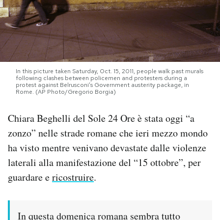
PODCAST
NEWSLETTER
In this picture taken Saturday, Oct. 15, 2011, people walk past murals
following clashes between policemen and protesters during a
I MIEI PREFERITI
protest against Belrusconi’s Government austerity package, in
Rome. (AP Photo/Gregorio Borgia)
Chiara Beghelli del Sole 24 Ore è stata oggi “a
SHOP
zonzo” nelle strade romane che ieri mezzo mondo
ha visto mentre venivano devastate dalle violenze
CALENDARIO
laterali alla manifestazione del “15 ottobre”, per
guardare e
ricostruire
.
AREA PERSONALE
Area Personale
In questa domenica romana sembra tutto
Newsletter