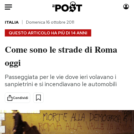
Auto
ITALIA
Domenica 16 ottobre 2011
QUESTO ARTICOLO HA PIÙ DI
14 ANNI
HOME
Come sono le strade di Roma
Italia
Moda
oggi
Mondo
Libri
Politica
Consumismi
Passeggiata per le vie dove ieri volavano i
Tecnologia
Storie/Idee
sanpietrini e si incendiavano le automobili
Internet
Ok Boomer!
Scienza
Media
Condividi
Cultura
Europa
Economia
Altrecose
Sport
Mondiali calcio 2026