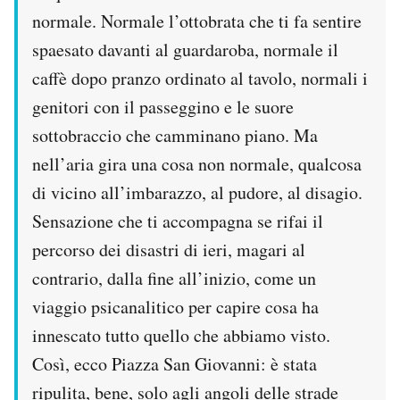
Notifiche mobile
normale. Normale l’ottobrata che ti fa sentire
Regala il Post
spaesato davanti al guardaroba, normale il
Hai bisogno di aiuto?
caffè dopo pranzo ordinato al tavolo, normali i
Esci
genitori con il passeggino e le suore
sottobraccio che camminano piano. Ma
nell’aria gira una cosa non normale, qualcosa
di vicino all’imbarazzo, al pudore, al disagio.
Sensazione che ti accompagna se rifai il
percorso dei disastri di ieri, magari al
contrario, dalla fine all’inizio, come un
viaggio psicanalitico per capire cosa ha
innescato tutto quello che abbiamo visto.
Così, ecco Piazza San Giovanni: è stata
ripulita, bene, solo agli angoli delle strade