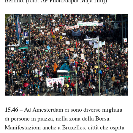
Berlino. (foto: AP Photo/dapd/ Maja Hitij)
15.46
– Ad Amesterdam ci sono diverse migliaia
di persone in piazza, nella zona della Borsa.
Manifestazioni anche a Bruxelles, città che ospita