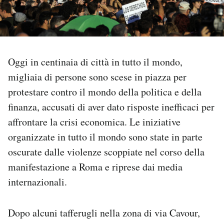
PODCAST
NEWSLETTER
Oggi in centinaia di città in tutto il mondo,
migliaia di persone sono scese in piazza per
I MIEI PREFERITI
protestare contro il mondo della politica e della
finanza, accusati di aver dato risposte inefficaci per
SHOP
affrontare la crisi economica. Le iniziative
organizzate in tutto il mondo sono state in parte
oscurate dalle violenze scoppiate nel corso della
CALENDARIO
manifestazione a Roma e riprese dai media
internazionali.
AREA PERSONALE
Area Personale
Dopo alcuni tafferugli nella zona di via Cavour,
Newsletter