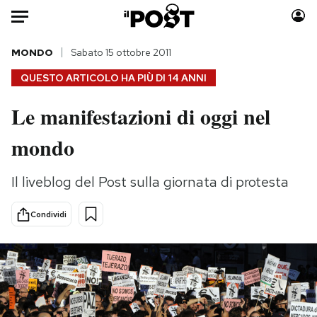
Auto
MONDO
Sabato 15 ottobre 2011
QUESTO ARTICOLO HA PIÙ DI
14 ANNI
HOME
Le manifestazioni di oggi nel
Italia
Moda
mondo
Mondo
Libri
Politica
Consumismi
Il liveblog del Post sulla giornata di protesta
Tecnologia
Storie/Idee
Internet
Ok Boomer!
Condividi
Scienza
Media
Cultura
Europa
Economia
Altrecose
Sport
Mondiali calcio 2026