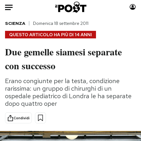
Auto
SCIENZA
Domenica 18 settembre 2011
QUESTO ARTICOLO HA PIÙ DI
14 ANNI
HOME
Due gemelle siamesi separate
Italia
Moda
con successo
Mondo
Libri
Politica
Consumismi
Erano congiunte per la testa, condizione
Tecnologia
Storie/Idee
rarissima: un gruppo di chirurghi di un
Internet
Ok Boomer!
ospedale pediatrico di Londra le ha separate
Scienza
Media
dopo quattro oper
Cultura
Europa
Economia
Altrecose
Condividi
Sport
Mondiali calcio 2026