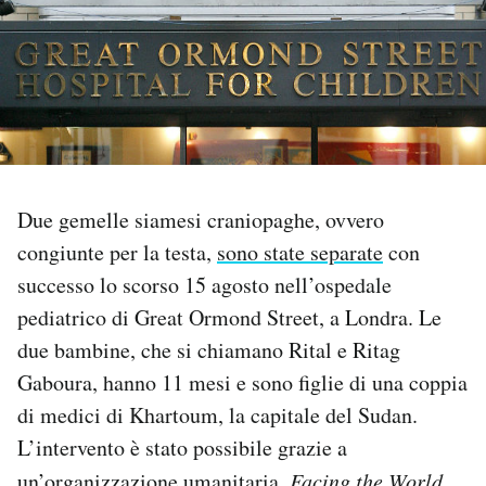
PODCAST
NEWSLETTER
I MIEI PREFERITI
Due gemelle siamesi craniopaghe, ovvero
congiunte per la testa,
sono state separate
con
SHOP
successo lo scorso 15 agosto nell’ospedale
pediatrico di Great Ormond Street, a Londra. Le
CALENDARIO
due bambine, che si chiamano Rital e Ritag
Gaboura, hanno 11 mesi e sono figlie di una coppia
AREA PERSONALE
di medici di Khartoum, la capitale del Sudan.
L’intervento è stato possibile grazie a
Area Personale
Newsletter
un’organizzazione umanitaria,
Facing the World