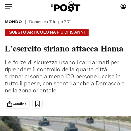
Auto
MONDO
Domenica 31 luglio 2011
QUESTO ARTICOLO HA PIÙ DI
15 ANNI
HOME
L’esercito siriano attacca Hama
Italia
Moda
Mondo
Libri
Le forze di sicurezza usano i carri armati per
Politica
Consumismi
riprendere il controllo della quarta città
Tecnologia
Storie/Idee
siriana: ci sono almeno 120 persone uccise in
tutto il paese, con scontri anche a Damasco e
Internet
Ok Boomer!
nella zona orientale
Scienza
Media
Cultura
Europa
Condividi
Economia
Altrecose
Sport
Mondiali calcio 2026