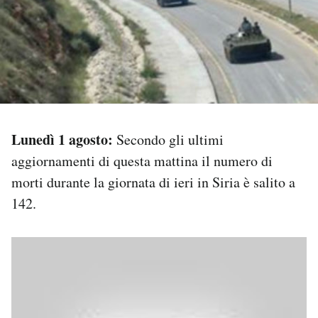
PODCAST
NEWSLETTER
I MIEI PREFERITI
Lunedì 1 agosto:
Secondo gli ultimi
aggiornamenti di questa mattina il numero di
SHOP
morti durante la giornata di ieri in Siria è salito a
142.
CALENDARIO
AREA PERSONALE
Area Personale
Newsletter