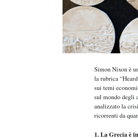
PODCAST
NEWSLETTER
I MIEI PREFERITI
Simon Nixon è un
SHOP
la rubrica “Heard
sui temi economic
CALENDARIO
sul mondo degli a
analizzato la cri
AREA PERSONALE
ricorrenti da quan
Area Personale
1. La Grecia è in
Newsletter