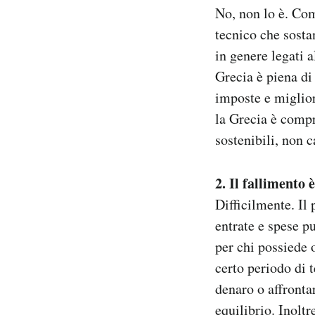
No, non lo è. Com
Notifiche mobile
Regala il Post
tecnico che sosta
Hai bisogno di aiuto?
in genere legati a
Esci
Grecia è piena di
imposte e miglior
la Grecia è comp
sostenibili, non c
2. Il fallimento 
Difficilmente. Il
entrate e spese p
per chi possiede 
certo periodo di 
denaro o affronta
equilibrio. Inoltr