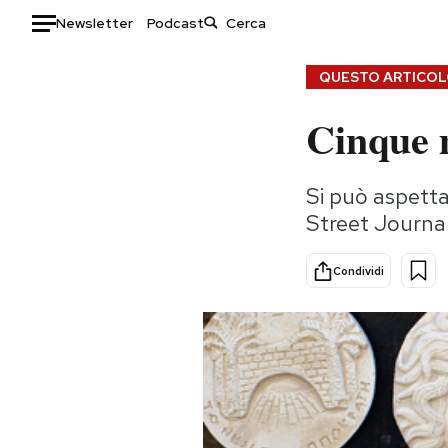
Newsletter
Podcast
Auto
QUESTO ARTICOLO
Cinque m
HOME
Italia
Moda
Si può aspettar
Mondo
Libri
Street Journa
Politica
Consumismi
Tecnologia
Storie/Idee
Condividi
Internet
Ok Boomer!
Scienza
Media
Cultura
Europa
Economia
Altrecose
Sport
Mondiali calcio 2026