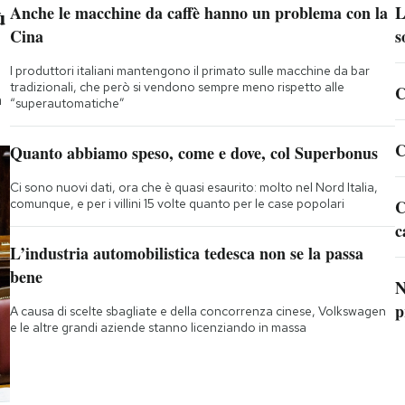
ù
Anche le macchine da caffè hanno un problema con la
L
Cina
s
I produttori italiani mantengono il primato sulle macchine da bar
tradizionali, che però si vendono sempre meno rispetto alle
C
a
“superautomatiche”
C
Quanto abbiamo speso, come e dove, col Superbonus
Ci sono nuovi dati, ora che è quasi esaurito: molto nel Nord Italia,
comunque, e per i villini 15 volte quanto per le case popolari
C
c
L’industria automobilistica tedesca non se la passa
bene
N
p
A causa di scelte sbagliate e della concorrenza cinese, Volkswagen
e le altre grandi aziende stanno licenziando in massa