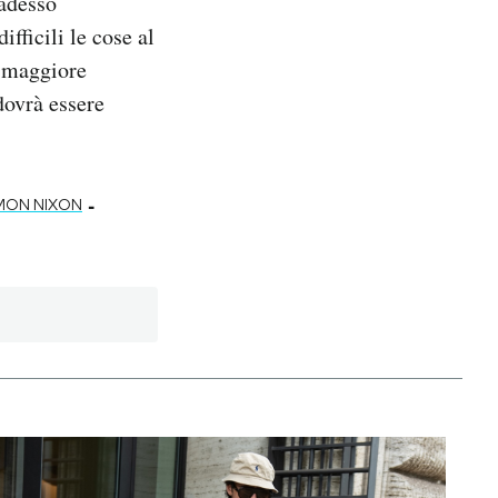
 adesso
fficili le cose al
a maggiore
dovrà essere
-
MON NIXON