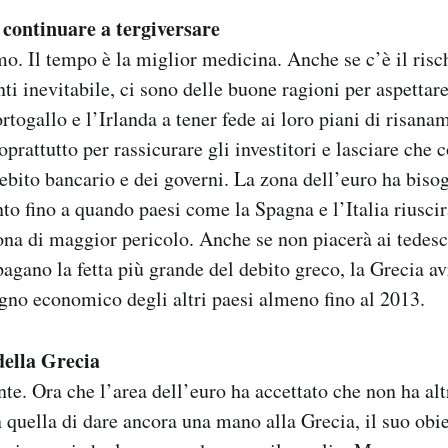
continuare a tergiversare
o. Il tempo è la miglior medicina. Anche se c’è il risch
ti inevitabile, ci sono delle buone ragioni per aspettare
rtogallo e l’Irlanda a tener fede ai loro piani di risana
prattutto per rassicurare gli investitori e lasciare che 
debito bancario e dei governi. La zona dell’euro ha biso
nto fino a quando paesi come la Spagna e l’Italia riusci
zona di maggior pericolo. Anche se non piacerà ai tedesc
agano la fetta più grande del debito greco, la Grecia a
gno economico degli altri paesi almeno fino al 2013.
della Grecia
. Ora che l’area dell’euro ha accettato che non ha alt
n quella di dare ancora una mano alla Grecia, il suo obi