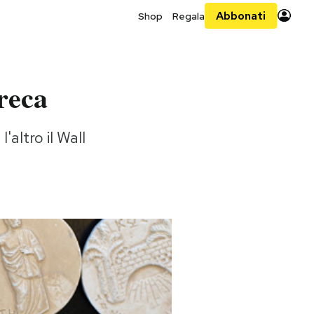
Abbonati
Shop
Regala
greca
'altro il Wall