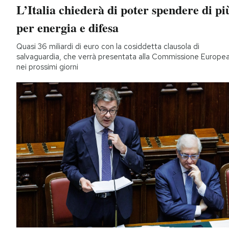
L’Italia chiederà di poter spendere di pi
per energia e difesa
Quasi 36 miliardi di euro con la cosiddetta clausola di
salvaguardia, che verrà presentata alla Commissione Europe
nei prossimi giorni