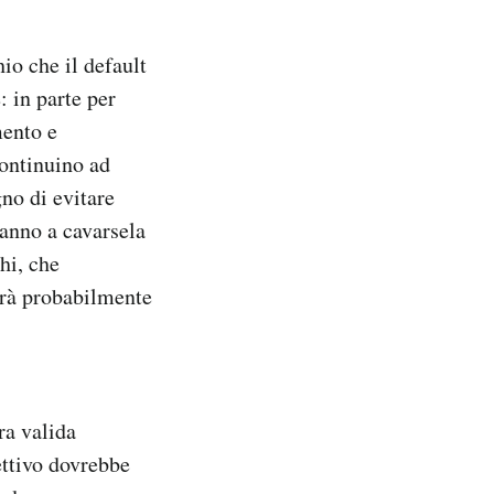
io che il default
: in parte per
mento e
continuino ad
gno di evitare
ranno a cavarsela
hi, che
vrà probabilmente
ra valida
ettivo dovrebbe