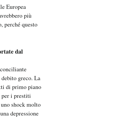
ale Europea
 avrebbero più
o, perché questo
rtate dal
 conciliante
 debito greco. La
tti di primo piano
per i prestiti
u uno shock molto
 una depressione