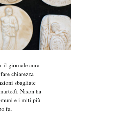
r il giornale cura
 fare chiarezza
nzioni sbagliate
 martedì, Nixon ha
omuni e i miti più
no fa.