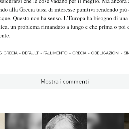
assicurarsi che le cose vadano per il meglio. Ma ancora
do alla Grecia tassi di interesse punitivi rendendo più di
acque. Questo non ha senso. L’Europa ha bisogno di un
tica, un problema rimandato a lungo e che prima o poi 
ente.
-
-
-
-
-
SI GRECIA
DEFAULT
FALLIMENTO
GRECIA
OBBLIGAZIONI
SI
Mostra i commenti