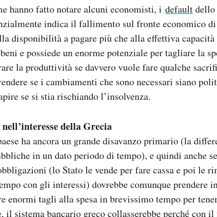
e hanno fatto notare alcuni economisti, i
default
dello 
nzialmente indica il fallimento sul fronte economico d
lla disponibilità a pagare più che alla effettiva capacità
 beni e possiede un enorme potenziale per tagliare la s
are la produttività se davvero vuole fare qualche sacrifi
rendere se i cambiamenti che sono necessari siano poli
apire se si stia rischiando l’insolvenza.
è nell’interesse della Grecia
 paese ha ancora un grande disavanzo primario (la differ
ubbliche in un dato periodo di tempo), e quindi anche s
obbligazioni (lo Stato le vende per fare cassa e poi le 
tempo con gli interessi) dovrebbe comunque prendere in 
re enormi tagli alla spesa in brevissimo tempo per tener
e, il sistema bancario greco collasserebbe perché con il