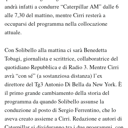
Notifiche mobile
andrà infatti a condurre “Caterpillar AM” dalle 6
Regala il Post
alle 7,30 del mattino, mentre Cirri resterà a
Hai bisogno di aiuto?
occuparsi del programma nella collocazione
Esci
attuale.
Con Solibello alla mattina ci sarà Benedetta
Tobagi, giornalista e scrittrice, collaboratrice del
quotidiano Repubblica e di Radio 3. Mentre Cirri
avrà “con sé” (a sostanziosa distanza) l’ex
direttore del Tg3 Antonio Di Bella da New York. È
il primo grande cambiamento della storia del
programma da quando Solibello assunse la
conduzione al posto di Sergio Ferrentino, che lo
aveva creato assieme a Cirri. Redazione e autori di
Caterpillar si divideranno tra i due programmi, con