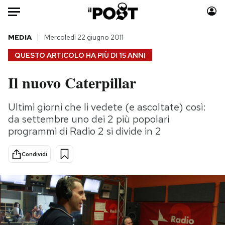
Auto
MEDIA
Mercoledì 22 giugno 2011
QUESTO ARTICOLO HA PIÙ DI
15 ANNI
HOME
Il nuovo Caterpillar
Italia
Moda
Mondo
Libri
Ultimi giorni che li vedete (e ascoltate) così:
Politica
Consumismi
da settembre uno dei 2 più popolari
Tecnologia
Storie/Idee
programmi di Radio 2 si divide in 2
Internet
Ok Boomer!
Condividi
Scienza
Media
Cultura
Europa
Economia
Altrecose
Sport
Mondiali calcio 2026