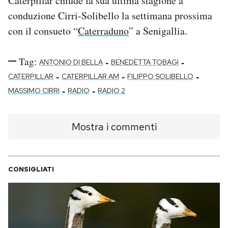
Caterpillar chiude la sua ultima stagione a
conduzione Cirri-Solibello la settimana prossima
con il consueto “
Caterraduno
” a Senigallia.
Tag:
-
-
ANTONIO DI BELLA
BENEDETTA TOBAGI
-
-
-
CATERPILLAR
CATERPILLAR AM
FILIPPO SOLIBELLO
-
-
MASSIMO CIRRI
RADIO
RADIO 2
Mostra i commenti
CONSIGLIATI