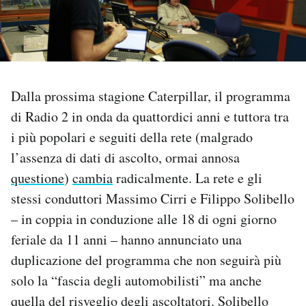
PODCAST
NEWSLETTER
Dalla prossima stagione Caterpillar, il programma
di Radio 2 in onda da quattordici anni e tuttora tra
I MIEI PREFERITI
i più popolari e seguiti della rete (malgrado
l’assenza di dati di ascolto, ormai annosa
SHOP
questione
)
cambia
radicalmente. La rete e gli
stessi conduttori Massimo Cirri e Filippo Solibello
CALENDARIO
– in coppia in conduzione alle 18 di ogni giorno
feriale da 11 anni – hanno annunciato una
AREA PERSONALE
duplicazione del programma che non seguirà più
solo la “fascia degli automobilisti” ma anche
Area Personale
quella del risveglio degli ascoltatori. Solibello
Newsletter