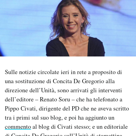
PODCAST
NEWSLETTER
I MIEI PREFERITI
Sulle notizie circolate ieri in rete a proposito di
SHOP
una sostituzione di Concita De Gregorio alla
direzione dell’Unità, sono arrivati gli interventi
CALENDARIO
dell’editore – Renato Soru – che ha telefonato a
Pippo Civati, dirigente del PD che ne aveva scritto
AREA PERSONALE
tra i primi sul suo blog, e poi ha aggiunto un
Area Personale
commento
al blog di Civati stesso; e un editoriale
Newsletter
di Concita De Gregorio sull’Unità di stamattina.