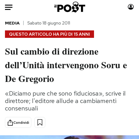
Auto
MEDIA
Sabato 18 giugno 2011
QUESTO ARTICOLO HA PIÙ DI
15 ANNI
HOME
Sul cambio di direzione
Italia
Moda
dell’Unità intervengono Soru e
Mondo
Libri
Politica
Consumismi
De Gregorio
Tecnologia
Storie/Idee
Internet
Ok Boomer!
«Diciamo pure che sono fiduciosa», scrive il
Scienza
Media
direttore; l'editore allude a cambiamenti
Cultura
Europa
consensuali
Economia
Altrecose
Condividi
Sport
Mondiali calcio 2026