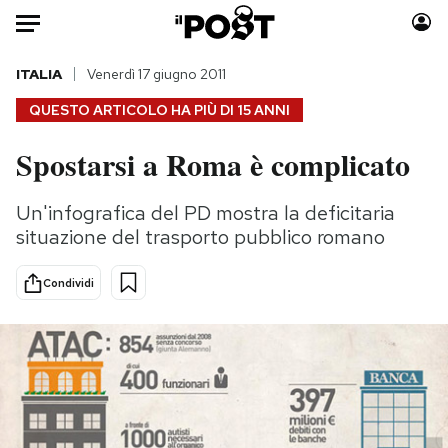
Auto
ITALIA
Venerdì 17 giugno 2011
QUESTO ARTICOLO HA PIÙ DI
15 ANNI
HOME
Spostarsi a Roma è complicato
Italia
Moda
Mondo
Libri
Un'infografica del PD mostra la deficitaria
Politica
Consumismi
situazione del trasporto pubblico romano
Tecnologia
Storie/Idee
Internet
Ok Boomer!
Condividi
Scienza
Media
Cultura
Europa
Economia
Altrecose
Sport
Mondiali calcio 2026