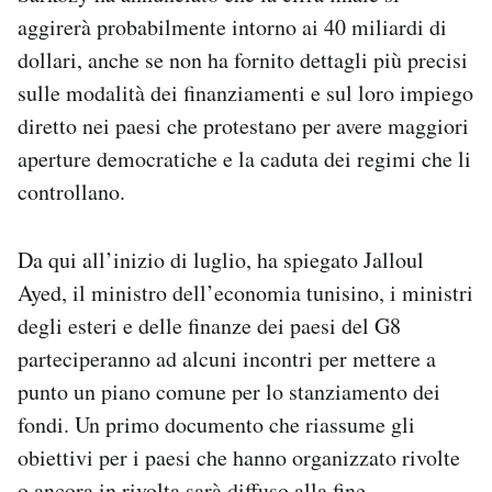
Notifiche mobile
aggirerà probabilmente intorno ai 40 miliardi di
Regala il Post
dollari, anche se non ha fornito dettagli più precisi
Hai bisogno di aiuto?
sulle modalità dei finanziamenti e sul loro impiego
Esci
diretto nei paesi che protestano per avere maggiori
aperture democratiche e la caduta dei regimi che li
controllano.
Da qui all’inizio di luglio, ha spiegato Jalloul
Ayed, il ministro dell’economia tunisino, i ministri
degli esteri e delle finanze dei paesi del G8
parteciperanno ad alcuni incontri per mettere a
punto un piano comune per lo stanziamento dei
fondi. Un primo documento che riassume gli
obiettivi per i paesi che hanno organizzato rivolte
o ancora in rivolta sarà diffuso alla fine