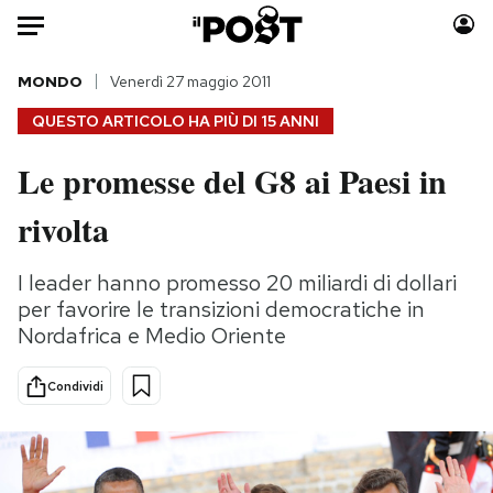
Auto
MONDO
Venerdì 27 maggio 2011
QUESTO ARTICOLO HA PIÙ DI
15 ANNI
HOME
Le promesse del G8 ai Paesi in
Italia
Moda
rivolta
Mondo
Libri
Politica
Consumismi
I leader hanno promesso 20 miliardi di dollari
Tecnologia
Storie/Idee
per favorire le transizioni democratiche in
Internet
Ok Boomer!
Nordafrica e Medio Oriente
Scienza
Media
Cultura
Europa
Condividi
Economia
Altrecose
Sport
Mondiali calcio 2026