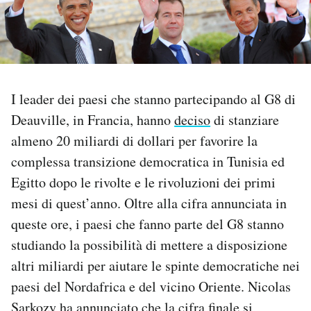
PODCAST
NEWSLETTER
I leader dei paesi che stanno partecipando al G8 di
Deauville, in Francia, hanno
deciso
di stanziare
I MIEI PREFERITI
almeno 20 miliardi di dollari per favorire la
complessa transizione democratica in Tunisia ed
SHOP
Egitto dopo le rivolte e le rivoluzioni dei primi
mesi di quest’anno. Oltre alla cifra annunciata in
CALENDARIO
queste ore, i paesi che fanno parte del G8 stanno
studiando la possibilità di mettere a disposizione
AREA PERSONALE
altri miliardi per aiutare le spinte democratiche nei
paesi del Nordafrica e del vicino Oriente. Nicolas
Area Personale
Newsletter
Sarkozy ha annunciato che la cifra finale si