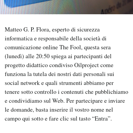
PODCAST
Matteo G. P. Flora, esperto di sicurezza
NEWSLETTER
informatica e responsabile della società di
comunicazione online The Fool, questa sera
I MIEI PREFERITI
(lunedì) alle 20:50 spiega ai partecipanti del
progetto didattico condiviso Oilproject come
SHOP
funziona la tutela dei nostri dati personali sui
social network e quali strumenti abbiamo per
CALENDARIO
tenere sotto controllo i contenuti che pubblichiamo
e condividiamo sul Web. Per partecipare e inviare
le domande, basta inserire il vostro nome nel
AREA PERSONALE
campo qui sotto e fare clic sul tasto “Entra”.
Area Personale
Newsletter