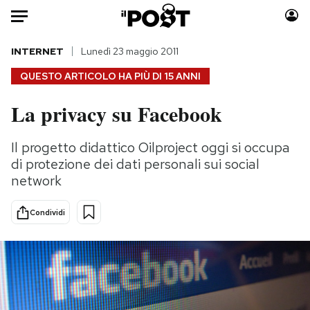
Auto
INTERNET
Lunedì 23 maggio 2011
QUESTO ARTICOLO HA PIÙ DI
15 ANNI
HOME
La privacy su Facebook
Italia
Moda
Mondo
Libri
Il progetto didattico Oilproject oggi si occupa
Politica
Consumismi
di protezione dei dati personali sui social
Tecnologia
Storie/Idee
network
Internet
Ok Boomer!
Condividi
Scienza
Media
Cultura
Europa
Economia
Altrecose
Sport
Mondiali calcio 2026